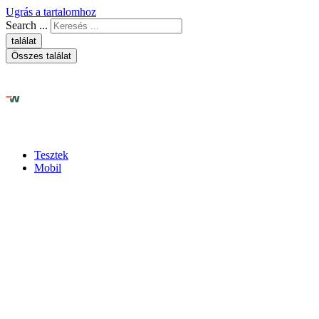
Ugrás a tartalomhoz
Search ...
találat
Összes találat
Tesztek
Mobil