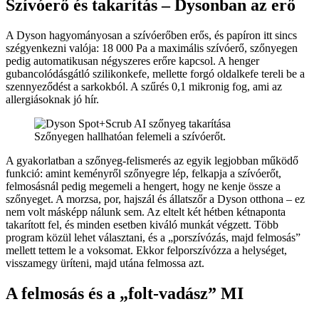
Szívóerő és takarítás – Dysonban az erő
A Dyson hagyományosan a szívóerőben erős, és papíron itt sincs
szégyenkezni valója: 18 000 Pa a maximális szívóerő, szőnyegen
pedig automatikusan négyszeres erőre kapcsol. A henger
gubancolódásgátló szilikonkefe, mellette forgó oldalkefe tereli be a
szennyeződést a sarkokból. A szűrés 0,1 mikronig fog, ami az
allergiásoknak jó hír.
Szőnyegen hallhatóan felemeli a szívóerőt.
A gyakorlatban a szőnyeg-felismerés az egyik legjobban működő
funkció: amint keményről szőnyegre lép, felkapja a szívóerőt,
felmosásnál pedig megemeli a hengert, hogy ne kenje össze a
szőnyeget. A morzsa, por, hajszál és állatszőr a Dyson otthona – ez
nem volt másképp nálunk sem. Az eltelt két hétben kétnaponta
takarított fel, és minden esetben kiváló munkát végzett. Több
program közül lehet választani, és a „porszívózás, majd felmosás”
mellett tettem le a voksomat. Ekkor felporszívózza a helységet,
visszamegy üríteni, majd utána felmossa azt.
A felmosás és a „folt-vadász” MI