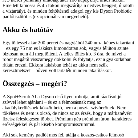
Emellett kimossa és 45 fokon megszárítja a nedves hengert, újratölti
a víztartályt, és minden feltöltésnél adagol egy kis Dyson Probiotic
padlótisztítót is (ez opcionálisan megvehető).
Akku és hatótáv
Egy töltéssel akár 200 percet és nagyjából 240 nm-t képes takarítani
– ez egy 75 nm-es lakásra kimondottan sok, vagyis félúton szinte
biztosan nem áll meg tölteni. A teljes töltés kb. 3 óra, de mivel a
robot magától visszamegy dokkolni és folytatja, ezt a gyakorlatban
ritkán érezni. Ekkora lakásban tehát az akku nem szűk
keresztmetszet – bőven volt tartalék minden takarításkor.
Összegzés – megéri?
A Spot+Scrub AI a Dyson első ilyen robotja, amit ráadásul jó
szívvel lehet ajánlani – és ez a felmosásnak meg az
akadálykerülésnek köszönhető, nem a puszta szívóerőnek. Nem
tökéletes és nem is olcsó, de nincs az az érzés, hogy a márkanévért
fizetsz feleslegesen többet. Prémium gép prémium áron, karakteres
erősségekkel és pár kisebb kompromisszummal.
Aki sok kemény padlót mos fel, utálja a koszos-csíkos felmosó