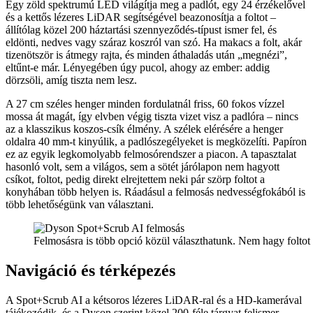
Egy zöld spektrumú LED világítja meg a padlót, egy 24 érzékelővel
és a kettős lézeres LiDAR segítségével beazonosítja a foltot –
állítólag közel 200 háztartási szennyeződés-típust ismer fel, és
eldönti, nedves vagy száraz koszról van szó. Ha makacs a folt, akár
tizenötször is átmegy rajta, és minden áthaladás után „megnézi”,
eltűnt-e már. Lényegében úgy pucol, ahogy az ember: addig
dörzsöli, amíg tiszta nem lesz.
A 27 cm széles henger minden fordulatnál friss, 60 fokos vízzel
mossa át magát, így elvben végig tiszta vizet visz a padlóra – nincs
az a klasszikus koszos-csík élmény. A szélek elérésére a henger
oldalra 40 mm-t kinyúlik, a padlószegélyeket is megközelíti. Papíron
ez az egyik legkomolyabb felmosórendszer a piacon. A tapasztalat
hasonló volt, sem a világos, sem a sötét járólapon nem hagyott
csíkot, foltot, pedig direkt elrejtettem neki pár szörp foltot a
konyhában több helyen is. Ráadásul a felmosás nedvességfokából is
több lehetőségünk van választani.
Felmosásra is több opció közül választhatunk. Nem hagy foltot 
Navigáció és térképezés
A Spot+Scrub AI a kétsoros lézeres LiDAR-ral és a HD-kamerával
tájékozódik, és a Dyson szerint közel 200-féle tárgyat felismer –