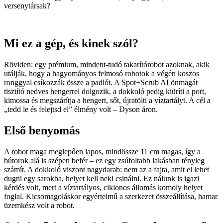
versenytársak?
Mi ez a gép, és kinek szól?
Röviden: egy prémium, mindent-tudó takarítórobot azoknak, akik
utálják, hogy a hagyományos felmosó robotok a végén koszos
ronggyal csíkozzák össze a padlót. A Spot+Scrub AI önmagát
tisztító nedves hengerrel dolgozik, a dokkoló pedig kiüríti a port,
kimossa és megszárítja a hengert, sőt, újratölti a víztartályt. A cél a
„tedd le és felejtsd el” élmény volt – Dyson áron.
Első benyomás
A robot maga meglepően lapos, mindössze 11 cm magas, így a
bútorok alá is szépen befér – ez egy zsúfoltabb lakásban tényleg
számít. A dokkoló viszont nagydarab: nem az a fajta, amit el lehet
dugni egy sarokba, helyet kell neki csinálni. Ez nálunk is igazi
kérdés volt, mert a víztartályos, ciklonos állomás komoly helyet
foglal. Kicsomagoláskor egyértelmű a szerkezet összeállítása, hamar
üzemkész volt a robot.