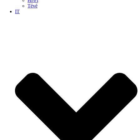
Hi-Fi
Tévé
IT