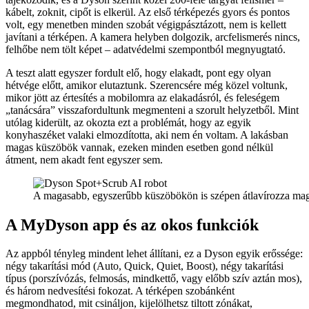
kábelt, zoknit, cipőt is elkerül. Az első térképezés gyors és pontos
volt, egy menetben minden szobát végigpásztázott, nem is kellett
javítani a térképen. A kamera helyben dolgozik, arcfelismerés nincs,
felhőbe nem tölt képet – adatvédelmi szempontból megnyugtató.
A teszt alatt egyszer fordult elő, hogy elakadt, pont egy olyan
hétvége előtt, amikor elutaztunk. Szerencsére még közel voltunk,
mikor jött az értesítés a mobilomra az elakadásról, és feleségem
„tanácsára” visszafordultunk megmenteni a szorult helyzetből. Mint
utólag kiderült, az okozta ezt a problémát, hogy az egyik
konyhaszéket valaki elmozdította, aki nem én voltam. A lakásban
magas küszöbök vannak, ezeken minden esetben gond nélkül
átment, nem akadt fent egyszer sem.
A magasabb, egyszerűbb küszöbökön is szépen átlavírozza mag
A MyDyson app és az okos funkciók
Az appból tényleg mindent lehet állítani, ez a Dyson egyik erőssége:
négy takarítási mód (Auto, Quick, Quiet, Boost), négy takarítási
típus (porszívózás, felmosás, mindkettő, vagy előbb szív aztán mos),
és három nedvesítési fokozat. A térképen szobánként
megmondhatod, mit csináljon, kijelölhetsz tiltott zónákat,