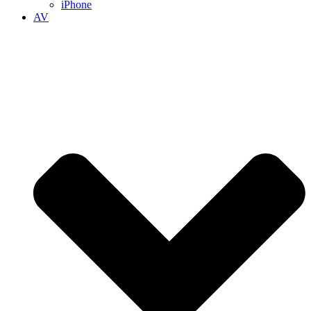
iPhone
AV