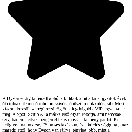
A Dyson eddig kimaradt abból a buliból, amit a kínai gyártók évek
óta tolnak: felmosó robotporszívók, öntisztító dokkolók, stb. Most
viszont beszállt – méghozzá rögtön a legdrágább, VIP jegyet vette
meg. A Spot+Scrub AI a márka első olyan robotja, ami nemcsak
szív, hanem nedves hengerrel fel is mossa a kemény padlót. Két
hétig volt nálunk egy 75 nm-es lakásban, és a kérdés végig ugyanaz
maradt: attól, hogy Dyson van ráírva, tényleg jobb, mint a