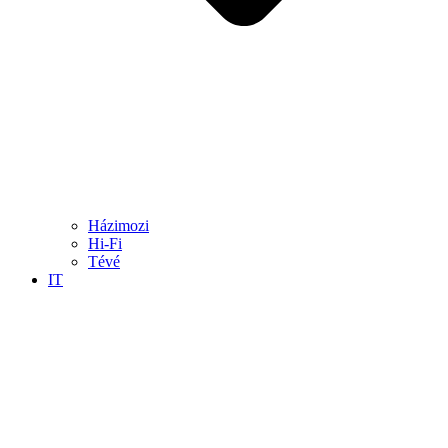
Házimozi
Hi-Fi
Tévé
IT