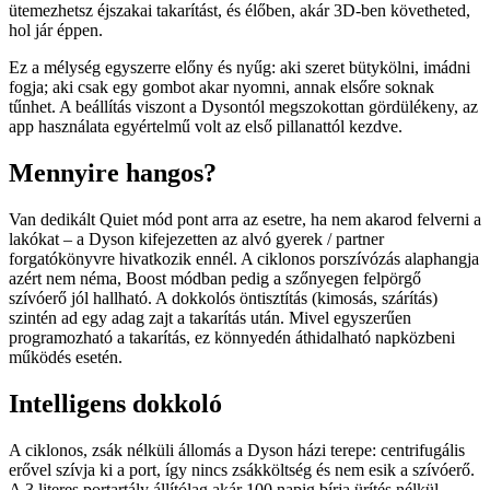
ütemezhetsz éjszakai takarítást, és élőben, akár 3D-ben követheted,
hol jár éppen.
Ez a mélység egyszerre előny és nyűg: aki szeret bütykölni, imádni
fogja; aki csak egy gombot akar nyomni, annak elsőre soknak
tűnhet. A beállítás viszont a Dysontól megszokottan gördülékeny, az
app használata egyértelmű volt az első pillanattól kezdve.
Mennyire hangos?
Van dedikált Quiet mód pont arra az esetre, ha nem akarod felverni a
lakókat – a Dyson kifejezetten az alvó gyerek / partner
forgatókönyvre hivatkozik ennél. A ciklonos porszívózás alaphangja
azért nem néma, Boost módban pedig a szőnyegen felpörgő
szívóerő jól hallható. A dokkolós öntisztítás (kimosás, szárítás)
szintén ad egy adag zajt a takarítás után. Mivel egyszerűen
programozható a takarítás, ez könnyedén áthidalható napközbeni
működés esetén.
Intelligens dokkoló
A ciklonos, zsák nélküli állomás a Dyson házi terepe: centrifugális
erővel szívja ki a port, így nincs zsákköltség és nem esik a szívóerő.
A 3 literes portartály állítólag akár 100 napig bírja ürítés nélkül.