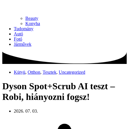
Beauty
Konyha
Tudomány
Autó
Fotó
Járművek
Kütyü
,
Otthon
,
Tesztek
,
Uncategorized
Dyson Spot+Scrub AI teszt –
Robi, hiányozni fogsz!
2026. 07. 03.