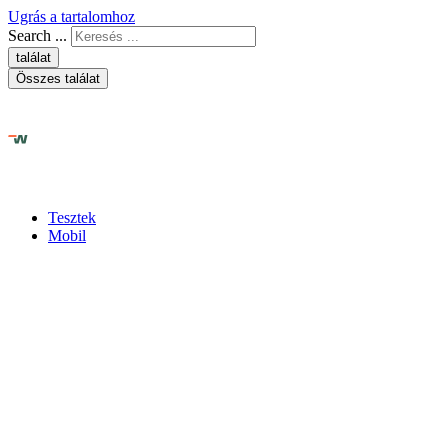
Ugrás a tartalomhoz
Search ...
találat
Összes találat
Tesztek
Mobil