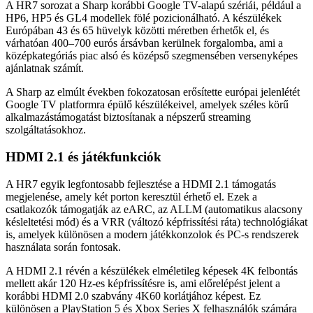
A HR7 sorozat a Sharp korábbi Google TV-alapú szériái, például a
HP6, HP5 és GL4 modellek fölé pozicionálható. A készülékek
Európában 43 és 65 hüvelyk közötti méretben érhetők el, és
várhatóan 400–700 eurós ársávban kerülnek forgalomba, ami a
középkategóriás piac alsó és középső szegmensében versenyképes
ajánlatnak számít.
A Sharp az elmúlt években fokozatosan erősítette európai jelenlétét
Google TV platformra épülő készülékeivel, amelyek széles körű
alkalmazástámogatást biztosítanak a népszerű streaming
szolgáltatásokhoz.
HDMI 2.1 és játékfunkciók
A HR7 egyik legfontosabb fejlesztése a HDMI 2.1 támogatás
megjelenése, amely két porton keresztül érhető el. Ezek a
csatlakozók támogatják az eARC, az ALLM (automatikus alacsony
késleltetési mód) és a VRR (változó képfrissítési ráta) technológiákat
is, amelyek különösen a modern játékkonzolok és PC-s rendszerek
használata során fontosak.
A HDMI 2.1 révén a készülékek elméletileg képesek 4K felbontás
mellett akár 120 Hz-es képfrissítésre is, ami előrelépést jelent a
korábbi HDMI 2.0 szabvány 4K60 korlátjához képest. Ez
különösen a PlayStation 5 és Xbox Series X felhasználók számára