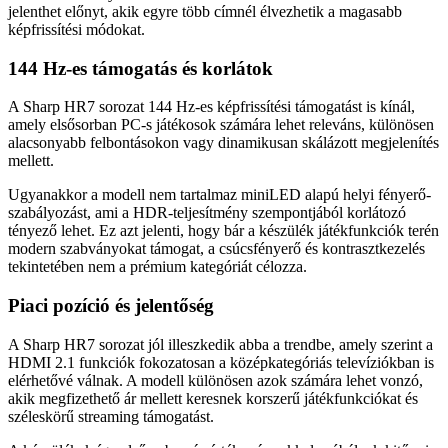
jelenthet előnyt, akik egyre több címnél élvezhetik a magasabb
képfrissítési módokat.
144 Hz-es támogatás és korlátok
A Sharp HR7 sorozat 144 Hz-es képfrissítési támogatást is kínál,
amely elsősorban PC-s játékosok számára lehet releváns, különösen
alacsonyabb felbontásokon vagy dinamikusan skálázott megjelenítés
mellett.
Ugyanakkor a modell nem tartalmaz miniLED alapú helyi fényerő-
szabályozást, ami a HDR-teljesítmény szempontjából korlátozó
tényező lehet. Ez azt jelenti, hogy bár a készülék játékfunkciók terén
modern szabványokat támogat, a csúcsfényerő és kontrasztkezelés
tekintetében nem a prémium kategóriát célozza.
Piaci pozíció és jelentőség
A Sharp HR7 sorozat jól illeszkedik abba a trendbe, amely szerint a
HDMI 2.1 funkciók fokozatosan a középkategóriás televíziókban is
elérhetővé válnak. A modell különösen azok számára lehet vonzó,
akik megfizethető ár mellett keresnek korszerű játékfunkciókat és
széleskörű streaming támogatást.