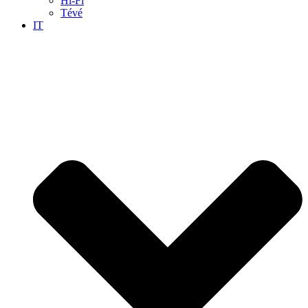
Hi-Fi
Tévé
IT