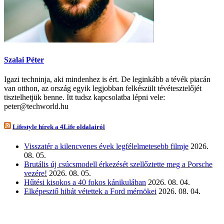
Szalai Péter
Igazi techninja, aki mindenhez is ért. De leginkább a tévék piacán
van otthon, az ország egyik legjobban felkészült tévétesztelőjét
tisztelhetjük benne. Itt tudsz kapcsolatba lépni vele:
peter@techworld.hu
Lifestyle hírek a 4Life oldalairól
Visszatér a kilencvenes évek legfélelmetesebb filmje
2026.
08. 05.
Brutális új csúcsmodell érkezését szellőztette meg a Porsche
vezére!
2026. 08. 05.
Hűtési kisokos a 40 fokos kánikulában
2026. 08. 04.
Elképesztő hibát vétettek a Ford mérnökei
2026. 08. 04.