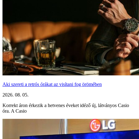
Aki szereti a retrós órákat az visítani fog örömében
2026. 08. 05.
Korrekt áron érkezik a hetvenes éveket idéző új, látványos Casio
óra. A Casio