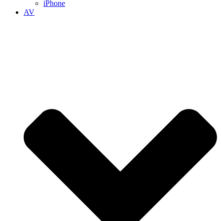
iPhone
AV