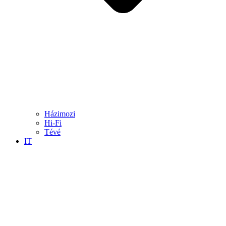
Házimozi
Hi-Fi
Tévé
IT