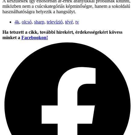
A készülékek így elsősorban ár-érték arányukkal próbálnak kitűnni,
miközben nem a csúcskategóriás képminőségre, hanem a sokoldalú
használhatóságra helyezik a hangsúlyt.
4k
,
olcsó
,
sharp
,
televízió
,
tévé
,
tv
Ha tetszett a cikk, további hírekért, érdekességekért kövess
minket a
Facebookon!