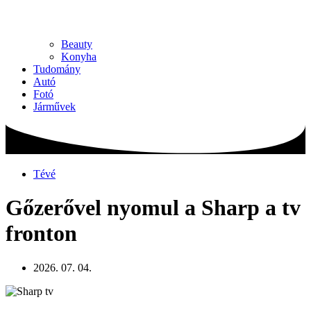
Beauty
Konyha
Tudomány
Autó
Fotó
Járművek
Tévé
Gőzerővel nyomul a Sharp a tv
fronton
2026. 07. 04.