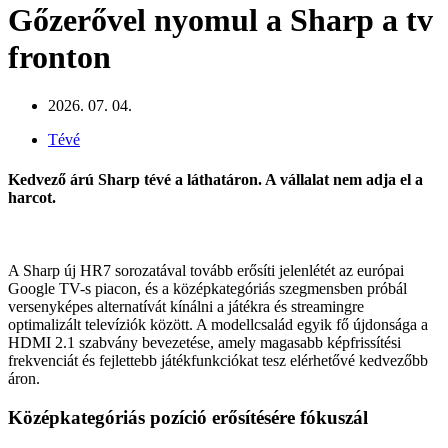
Gőzerővel nyomul a Sharp a tv
fronton
2026. 07. 04.
Tévé
Kedvező árú Sharp tévé a láthatáron. A vállalat nem adja el a
harcot.
A Sharp új HR7 sorozatával tovább erősíti jelenlétét az európai
Google TV-s piacon, és a középkategóriás szegmensben próbál
versenyképes alternatívát kínálni a játékra és streamingre
optimalizált televíziók között. A modellcsalád egyik fő újdonsága a
HDMI 2.1 szabvány bevezetése, amely magasabb képfrissítési
frekvenciát és fejlettebb játékfunkciókat tesz elérhetővé kedvezőbb
áron.
Középkategóriás pozíció erősítésére fókuszál