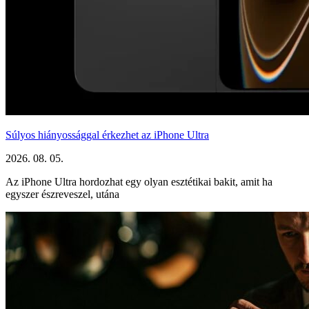
Súlyos hiányossággal érkezhet az iPhone Ultra
2026. 08. 05.
Az iPhone Ultra hordozhat egy olyan esztétikai bakit, amit ha
egyszer észreveszel, utána