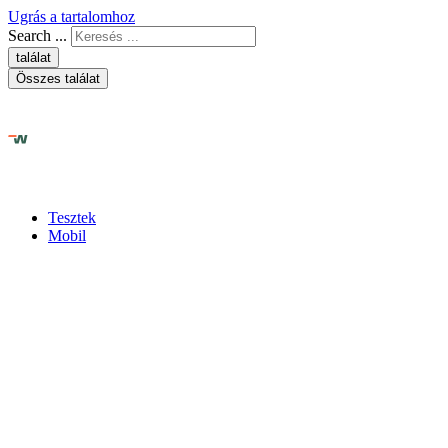
Ugrás a tartalomhoz
Search ...
találat
Összes találat
Tesztek
Mobil