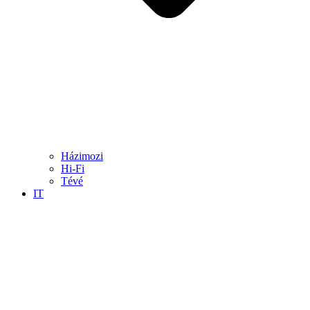
Házimozi
Hi-Fi
Tévé
IT