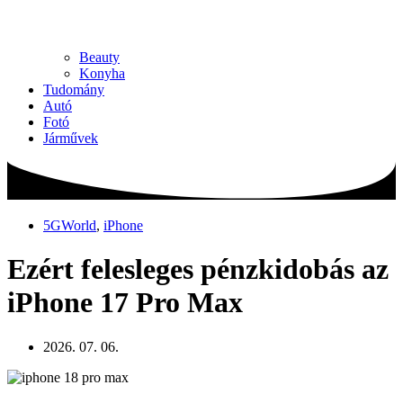
Beauty
Konyha
Tudomány
Autó
Fotó
Járművek
5GWorld
,
iPhone
Ezért felesleges pénzkidobás az
iPhone 17 Pro Max
2026. 07. 06.