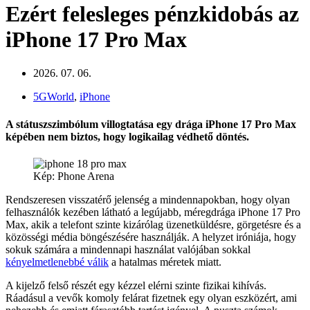
Ezért felesleges pénzkidobás az
iPhone 17 Pro Max
2026. 07. 06.
5GWorld
,
iPhone
A státuszszimbólum villogtatása egy drága iPhone 17 Pro Max
képében nem biztos, hogy logikailag védhető döntés.
Kép: Phone Arena
Rendszeresen visszatérő jelenség a mindennapokban, hogy olyan
felhasználók kezében látható a legújabb, méregdrága iPhone 17 Pro
Max, akik a telefont szinte kizárólag üzenetküldésre, görgetésre és a
közösségi média böngészésére használják. A helyzet iróniája, hogy
sokuk számára a mindennapi használat valójában sokkal
kényelmetlenebbé válik
a hatalmas méretek miatt.
A kijelző felső részét egy kézzel elérni szinte fizikai kihívás.
Ráadásul a vevők komoly felárat fizetnek egy olyan eszközért, ami