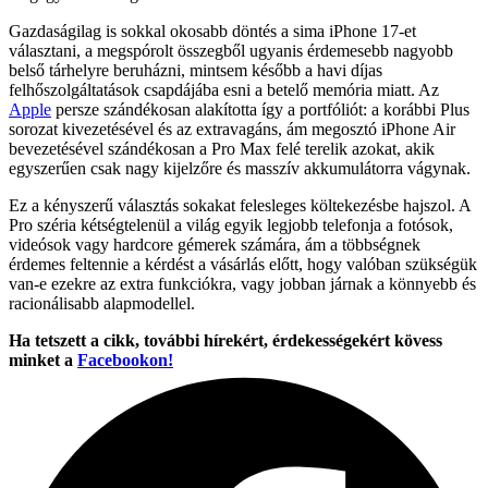
Gazdaságilag is sokkal okosabb döntés a sima iPhone 17-et
választani, a megspórolt összegből ugyanis érdemesebb nagyobb
belső tárhelyre beruházni, mintsem később a havi díjas
felhőszolgáltatások csapdájába esni a betelő memória miatt. Az
Apple
persze szándékosan alakította így a portfóliót: a korábbi Plus
sorozat kivezetésével és az extravagáns, ám megosztó iPhone Air
bevezetésével szándékosan a Pro Max felé terelik azokat, akik
egyszerűen csak nagy kijelzőre és masszív akkumulátorra vágynak.
Ez a kényszerű választás sokakat felesleges költekezésbe hajszol. A
Pro széria kétségtelenül a világ egyik legjobb telefonja a fotósok,
videósok vagy hardcore gémerek számára, ám a többségnek
érdemes feltennie a kérdést a vásárlás előtt, hogy valóban szükségük
van-e ezekre az extra funkciókra, vagy jobban járnak a könnyebb és
racionálisabb alapmodellel.
Ha tetszett a cikk, további hírekért, érdekességekért kövess
minket a
Facebookon!