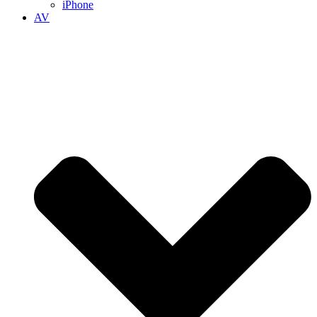
iPhone
AV