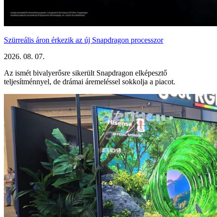
Szürreális áron érkezik az új Snapdragon processzor
2026. 08. 07.
Az ismét bivalyerősre sikerült Snapdragon elképesztő
teljesítménnyel, de drámai áremeléssel sokkolja a piacot.