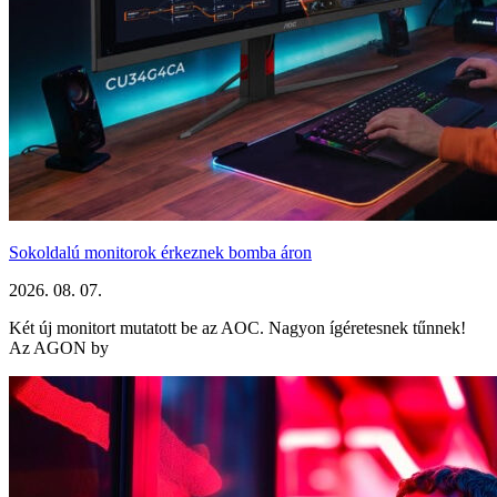
Sokoldalú monitorok érkeznek bomba áron
2026. 08. 07.
Két új monitort mutatott be az AOC. Nagyon ígéretesnek tűnnek!
Az AGON by