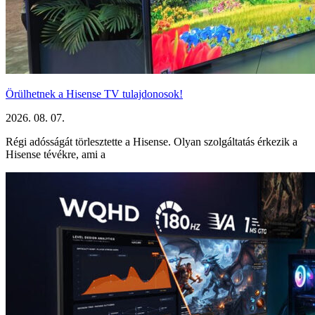
Örülhetnek a Hisense TV tulajdonosok!
2026. 08. 07.
Régi adósságát törlesztette a Hisense. Olyan szolgáltatás érkezik a
Hisense tévékre, ami a