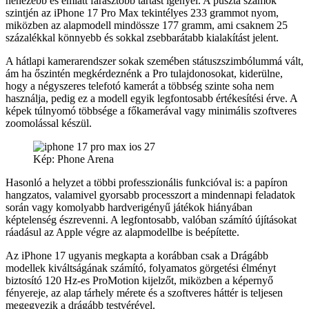
nehezebb és emiatt fárasztóbb tartást igényel. A puszta számok
szintjén az iPhone 17 Pro Max tekintélyes 233 grammot nyom,
miközben az alapmodell mindössze 177 gramm, ami csaknem 25
százalékkal könnyebb és sokkal zsebbarátabb kialakítást jelent.
A hátlapi kamerarendszer sokak szemében státuszszimbólummá vált,
ám ha őszintén megkérdeznénk a Pro tulajdonosokat, kiderülne,
hogy a négyszeres telefotó kamerát a többség szinte soha nem
használja, pedig ez a modell egyik legfontosabb értékesítési érve. A
képek túlnyomó többsége a főkamerával vagy minimális szoftveres
zoomolással készül.
Kép: Phone Arena
Hasonló a helyzet a többi professzionális funkcióval is: a papíron
hangzatos, valamivel gyorsabb processzort a mindennapi feladatok
során vagy komolyabb hardverigényű játékok hiányában
képtelenség észrevenni. A legfontosabb, valóban számító újításokat
ráadásul az Apple végre az alapmodellbe is beépítette.
Az iPhone 17 ugyanis megkapta a korábban csak a Drágább
modellek kiváltságának számító, folyamatos görgetési élményt
biztosító 120 Hz-es ProMotion kijelzőt, miközben a képernyő
fényereje, az alap tárhely mérete és a szoftveres háttér is teljesen
megegyezik a drágább testvérével.