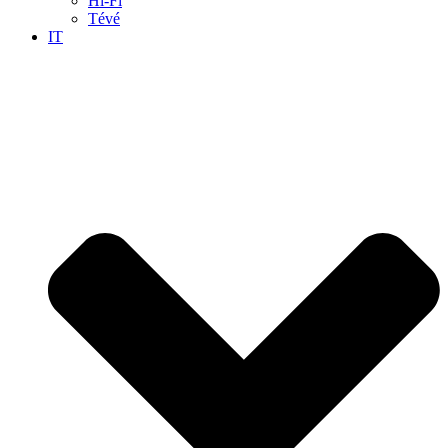
Hi-Fi
Tévé
IT