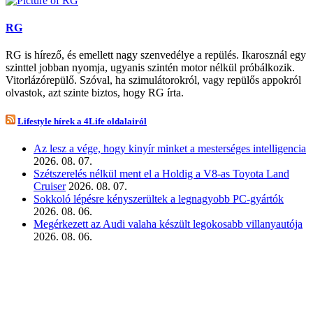
RG
RG is hírező, és emellett nagy szenvedélye a repülés. Ikarosznál egy
szinttel jobban nyomja, ugyanis szintén motor nélkül próbálkozik.
Vitorlázórepülő. Szóval, ha szimulátorokról, vagy repülős appokról
olvastok, azt szinte biztos, hogy RG írta.
Lifestyle hírek a 4Life oldalairól
Az lesz a vége, hogy kinyír minket a mesterséges intelligencia
2026. 08. 07.
Szétszerelés nélkül ment el a Holdig a V8-as Toyota Land
Cruiser
2026. 08. 07.
Sokkoló lépésre kényszerültek a legnagyobb PC-gyártók
2026. 08. 06.
Megérkezett az Audi valaha készült legokosabb villanyautója
2026. 08. 06.