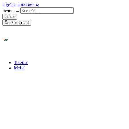
Ugrás a tartalomhoz
Search ...
találat
Összes találat
Tesztek
Mobil