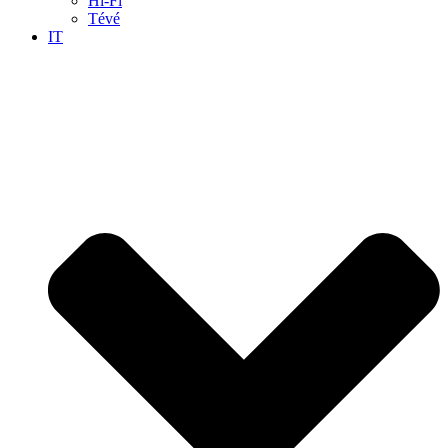
Hi-Fi
Tévé
IT