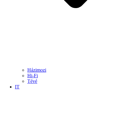
Házimozi
Hi-Fi
Tévé
IT