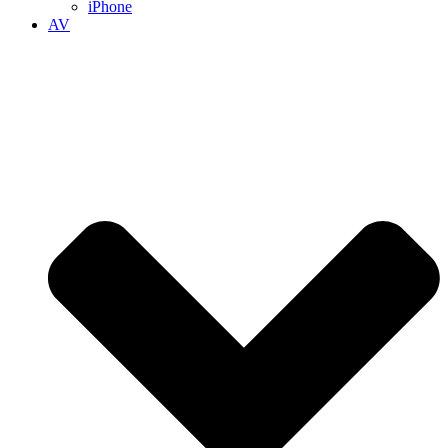
iPhone
AV