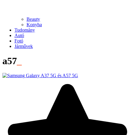
Beauty
Konyha
Tudomány
Autó
Fotó
Járművek
a57
_