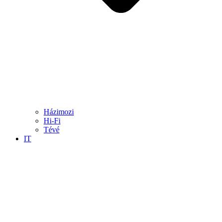
Házimozi
Hi-Fi
Tévé
IT