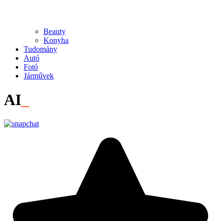
Beauty
Konyha
Tudomány
Autó
Fotó
Járművek
AI
_