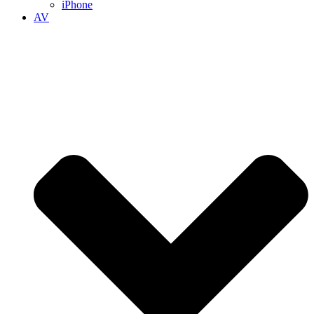
iPhone
AV