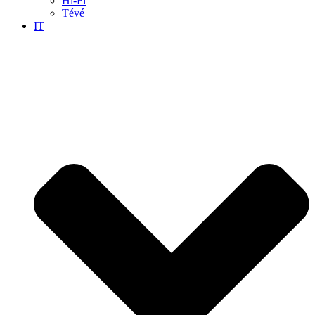
Hi-Fi
Tévé
IT