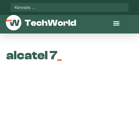
alcatel 7
_