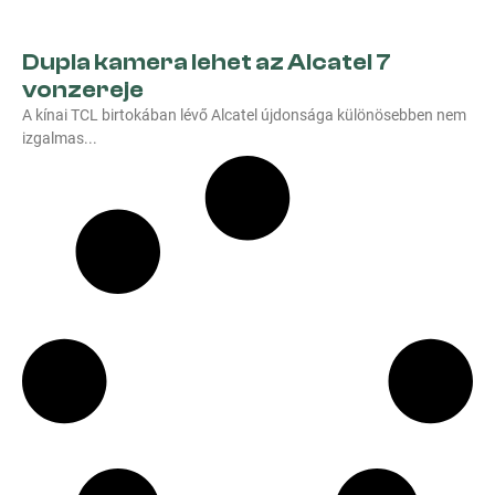
Dupla kamera lehet az Alcatel 7
vonzereje
A kínai TCL birtokában lévő Alcatel újdonsága különösebben nem
izgalmas