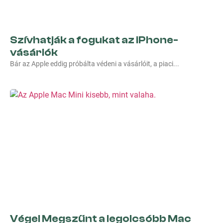
Szívhatják a fogukat az iPhone-
vásárlók
Bár az Apple eddig próbálta védeni a vásárlóit, a piaci
Vége! Megszűnt a legolcsóbb Mac