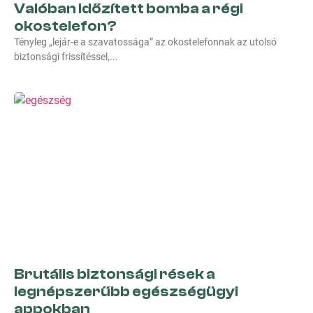
Valóban időzített bomba a régi
okostelefon?
Tényleg „lejár-e a szavatossága” az okostelefonnak az utolsó
biztonsági frissítéssel,
Brutális biztonsági rések a
legnépszerűbb egészségügyi
appokban