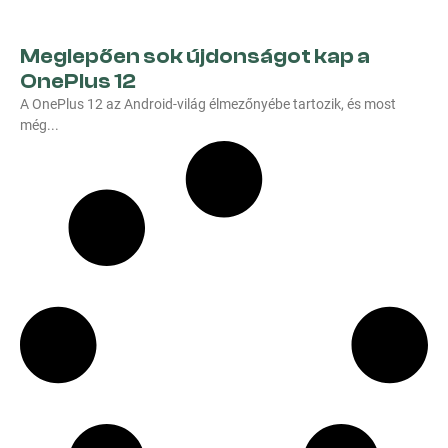
Meglepően sok újdonságot kap a
OnePlus 12
A OnePlus 12 az Android-világ élmezőnyébe tartozik, és most
még