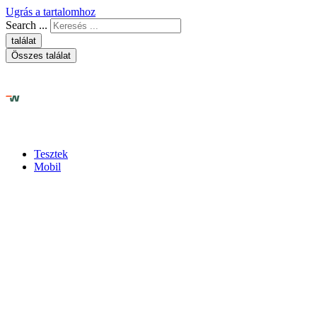
Ugrás a tartalomhoz
Search ...
találat
Összes találat
Tesztek
Mobil