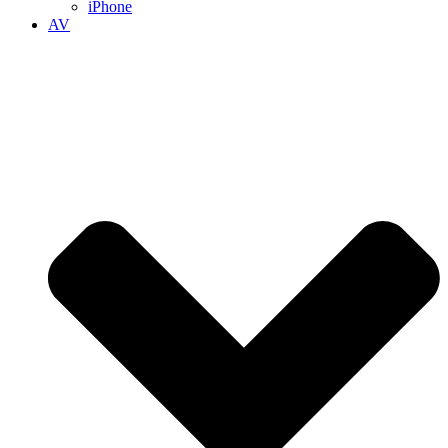
iPhone
AV