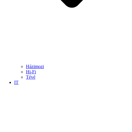
Házimozi
Hi-Fi
Tévé
IT