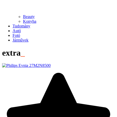
Beauty
Konyha
Tudomány
Autó
Fotó
Járművek
extra
_