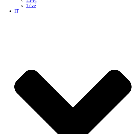
Hi-Fi
Tévé
IT