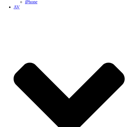
iPhone
AV