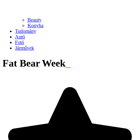
Beauty
Konyha
Tudomány
Autó
Fotó
Járművek
Fat Bear Week
_