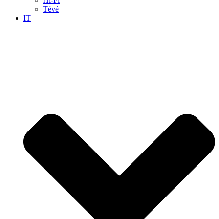
Hi-Fi
Tévé
IT