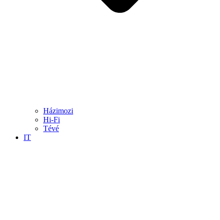
Házimozi
Hi-Fi
Tévé
IT