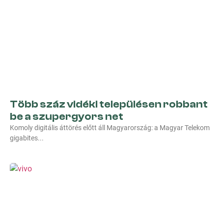
Több száz vidéki településen robbant
be a szupergyors net
Komoly digitális áttörés előtt áll Magyarország: a Magyar Telekom
gigabites