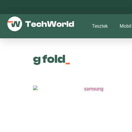
Tesztek
Mobil
g fold
_