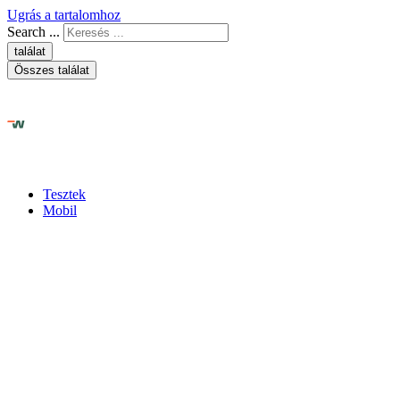
Ugrás a tartalomhoz
Search ...
találat
Összes találat
Tesztek
Mobil