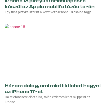
iPhone 18 pletyka: óriási lépésre
készül az Apple mobilfotózás terén
Egy friss pletyka szerint a következő iPhone 18 család tagja
Három dolog, ami miatt ki lehet hagyni
az iPhone 17-et
Ha telefoncsere előtt állsz, talán érdemes lehet skippelni az
iPhone