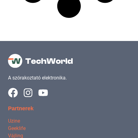
A szórakoztató elektronika.
Partnerek
Uzine
Geeklife
Vájling