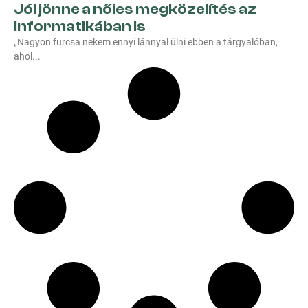
Jól jönne a nőies megközelítés az
informatikában is
„Nagyon furcsa nekem ennyi lánnyal ülni ebben a tárgyalóban,
ahol