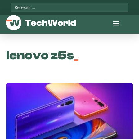
lenovo z5s
_