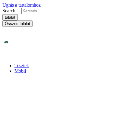
Ugrás a tartalomhoz
Search ...
találat
Összes találat
Tesztek
Mobil