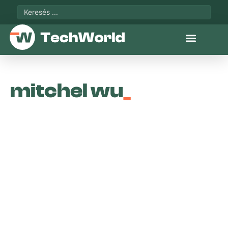
mitchel wu
_