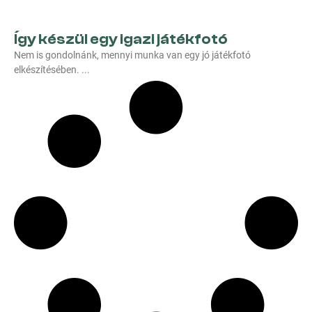
Így készül egy igazi játékfotó
Nem is gondolnánk, mennyi munka van egy jó játékfotó
elkészítésében.