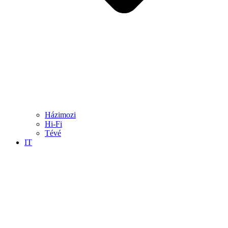
Házimozi
Hi-Fi
Tévé
IT