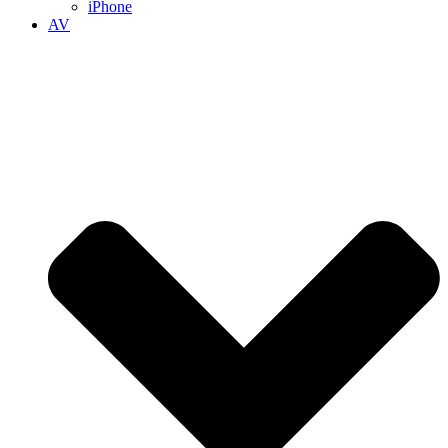
iPhone
AV