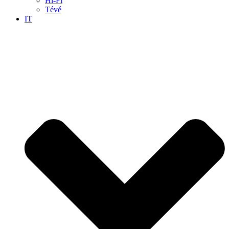
Hi-Fi
Tévé
IT