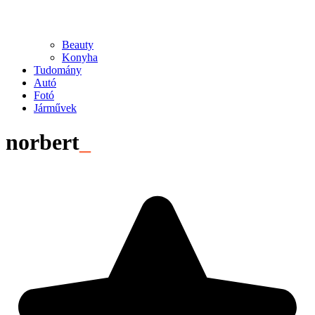
Beauty
Konyha
Tudomány
Autó
Fotó
Járművek
norbert
_