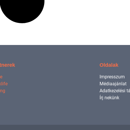
tnerek
Oldalak
ne
Impresszum
life
Médiaajánlat
ing
Adatkezelési t
Írj nekünk