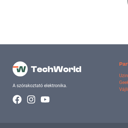
Par
Uzi
Geek
A szórakoztató elektronika.
Vájl