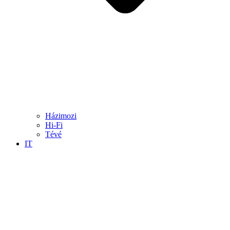
Házimozi
Hi-Fi
Tévé
IT