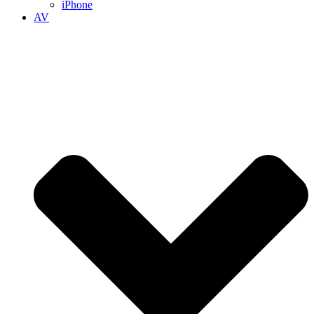
iPhone
AV