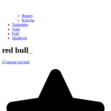
Beauty
Konyha
Tudomány
Autó
Fotó
Járművek
red bull
_