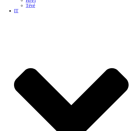
Hi-Fi
Tévé
IT