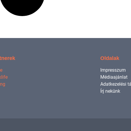
tnerek
Oldalak
ne
Impresszum
life
Médiaajánlat
ing
Adatkezelési t
Írj nekünk