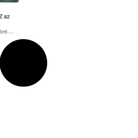
Z az
el...