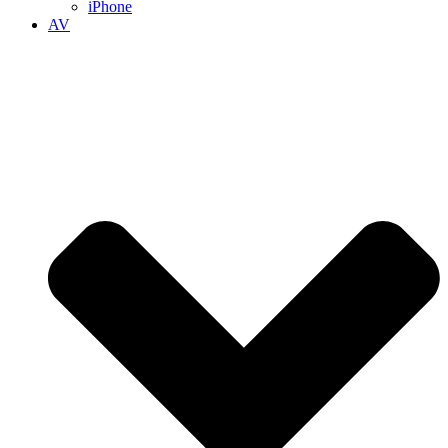
iPhone
AV