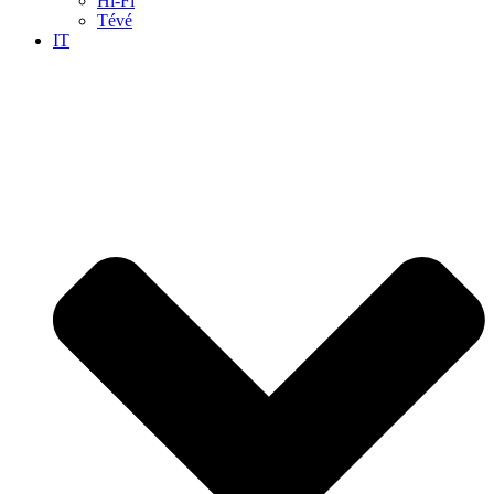
Hi-Fi
Tévé
IT