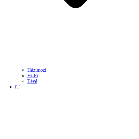
Házimozi
Hi-Fi
Tévé
IT