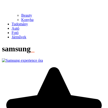
Beauty
Konyha
Tudomány
Autó
Fotó
Járművek
samsung
_