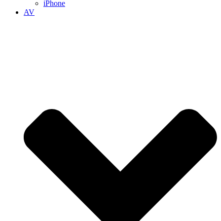
iPhone
AV