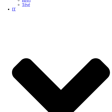
Hi-Fi
Tévé
IT