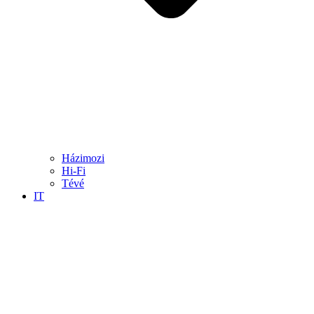
Házimozi
Hi-Fi
Tévé
IT