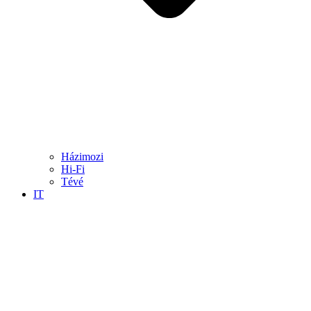
Házimozi
Hi-Fi
Tévé
IT