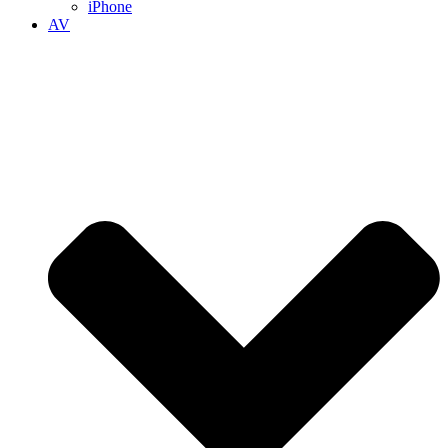
iPhone
AV