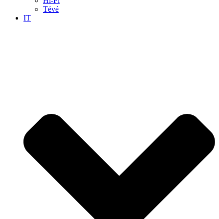
Hi-Fi
Tévé
IT