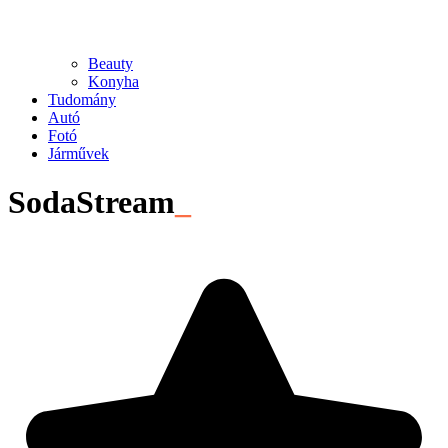
Beauty
Konyha
Tudomány
Autó
Fotó
Járművek
SodaStream
_