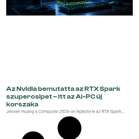
Az Nvidia bemutatta az RTX Spark
szupercsipet – itt az AI-PC új
korszaka
Jensen Huang a Computex 2026-on leplezte le az RTX Spark