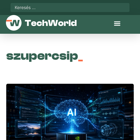
szupercsip
_