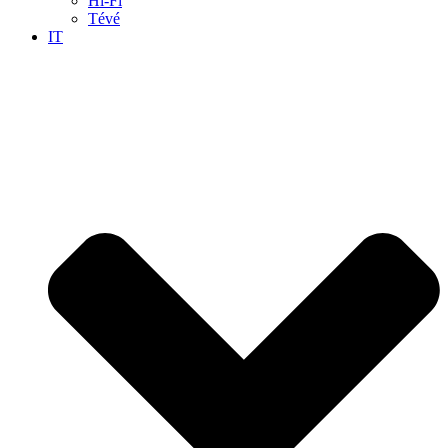
Hi-Fi
Tévé
IT