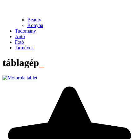
Beauty
Konyha
Tudomány
Autó
Fotó
Járművek
táblagép
_