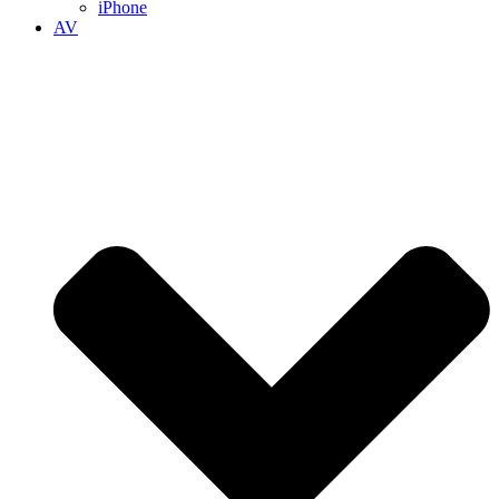
iPhone
AV