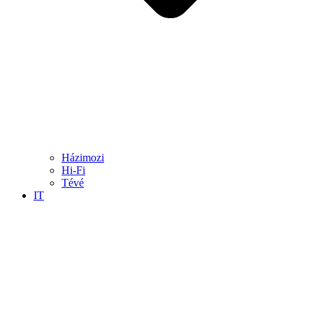
Házimozi
Hi-Fi
Tévé
IT