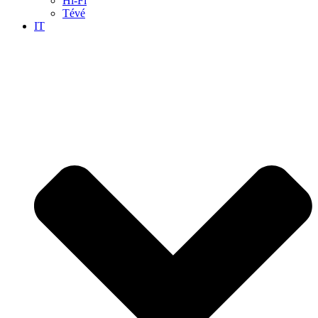
Hi-Fi
Tévé
IT