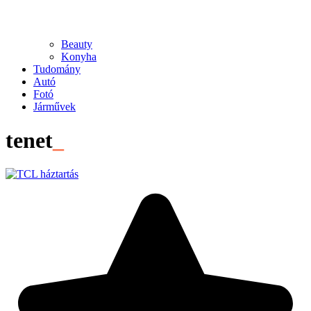
Beauty
Konyha
Tudomány
Autó
Fotó
Járművek
tenet
_