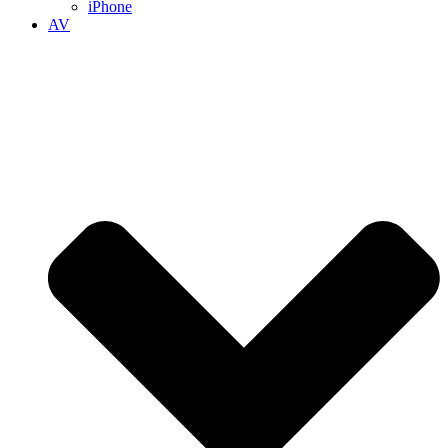
iPhone
AV