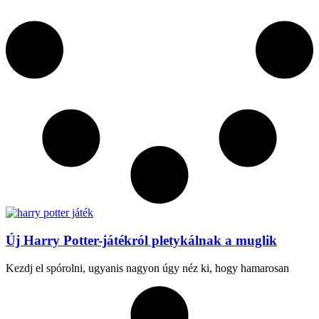
Új Harry Potter-játékról pletykálnak a muglik
Kezdj el spórolni, ugyanis nagyon úgy néz ki, hogy hamarosan