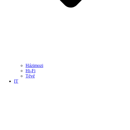
Házimozi
Hi-Fi
Tévé
IT