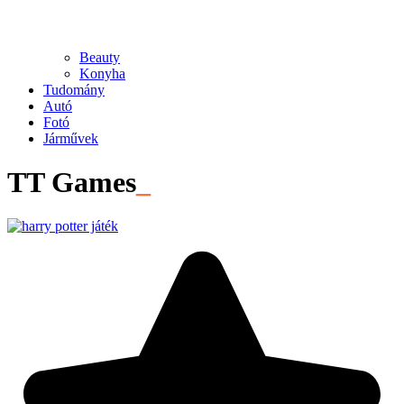
Beauty
Konyha
Tudomány
Autó
Fotó
Járművek
TT Games
_