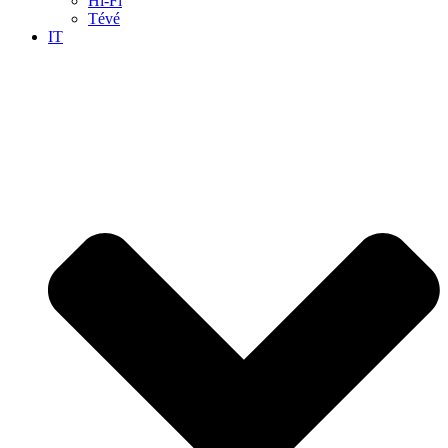
Hi-Fi
Tévé
IT