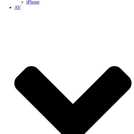
iPhone
AV