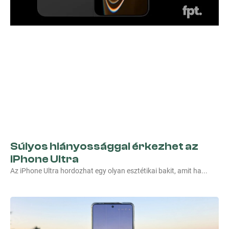
Súlyos hiányossággal érkezhet az
iPhone Ultra
Az iPhone Ultra hordozhat egy olyan esztétikai bakit, amit ha