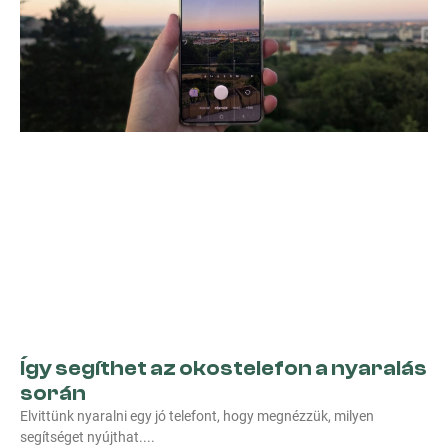
Így segíthet az okostelefon a nyaralás
során
Elvittünk nyaralni egy jó telefont, hogy megnézzük, milyen
segítséget nyújthat.