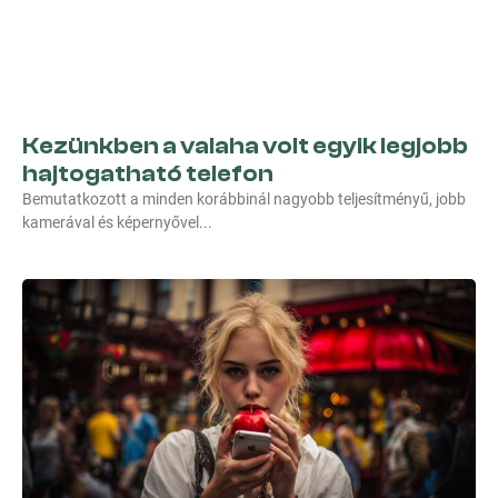
Kezünkben a valaha volt egyik legjobb
hajtogatható telefon
Bemutatkozott a minden korábbinál nagyobb teljesítményű, jobb
kamerával és képernyővel