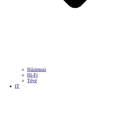
Házimozi
Hi-Fi
Tévé
IT