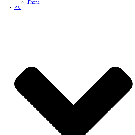
iPhone
AV