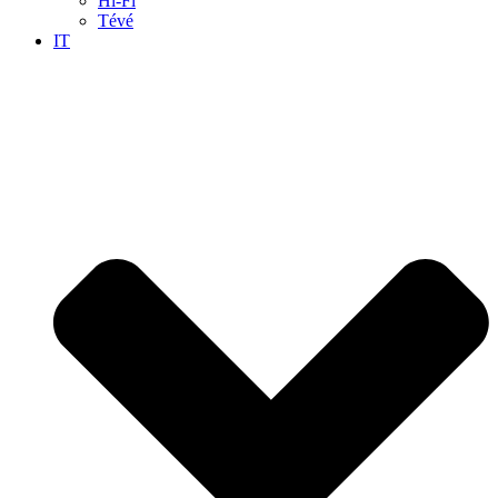
Hi-Fi
Tévé
IT