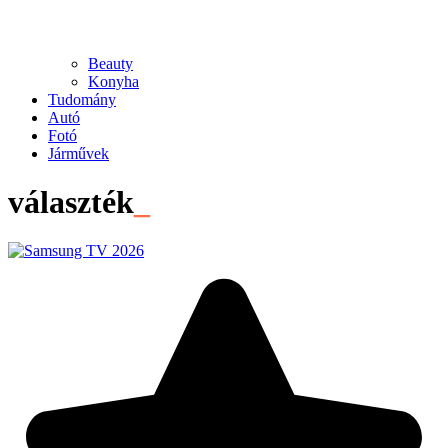
Beauty
Konyha
Tudomány
Autó
Fotó
Járművek
választék
_