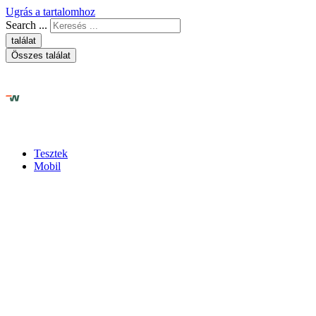
Ugrás a tartalomhoz
Search ...
találat
Összes találat
Tesztek
Mobil