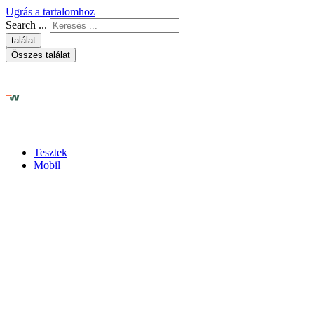
Ugrás a tartalomhoz
Search ...
találat
Összes találat
Tesztek
Mobil