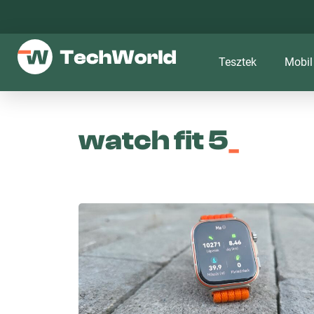
Tesztek
Mobil
watch fit 5
_