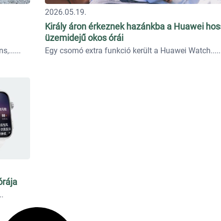
2026.05.19.
Király áron érkeznek hazánkba a Huawei ho
üzemidejű okos órái
s,...
Egy csomó extra funkció került a Huawei Watch...
órája