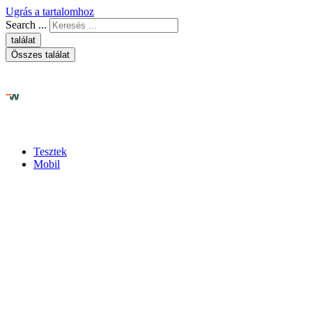
Ugrás a tartalomhoz
Search ...
találat
Összes találat
Tesztek
Mobil