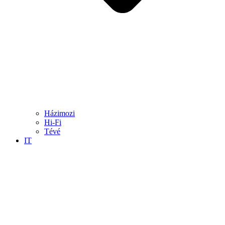
Házimozi
Hi-Fi
Tévé
IT