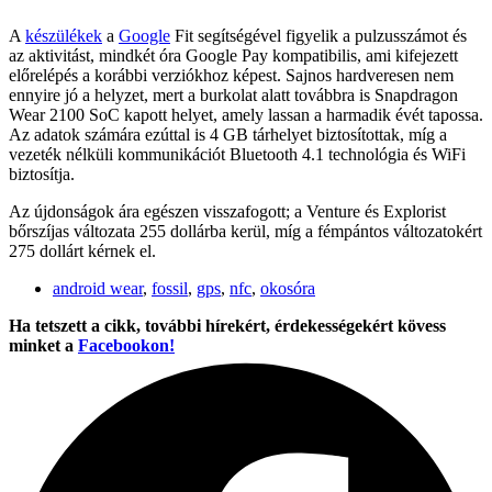
A
készülékek
a
Google
Fit segítségével figyelik a pulzusszámot és
az aktivitást, mindkét óra Google Pay kompatibilis, ami kifejezett
előrelépés a korábbi verziókhoz képest. Sajnos hardveresen nem
ennyire jó a helyzet, mert a burkolat alatt továbbra is Snapdragon
Wear 2100 SoC kapott helyet, amely lassan a harmadik évét tapossa.
Az adatok számára ezúttal is 4 GB tárhelyet biztosítottak, míg a
vezeték nélküli kommunikációt Bluetooth 4.1 technológia és WiFi
biztosítja.
Az újdonságok ára egészen visszafogott; a Venture és Explorist
bőrszíjas változata 255 dollárba kerül, míg a fémpántos változatokért
275 dollárt kérnek el.
android wear
,
fossil
,
gps
,
nfc
,
okosóra
Ha tetszett a cikk, további hírekért, érdekességekért kövess
minket a
Facebookon!