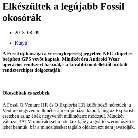
Elkészültek a legújabb Fossil
okosórák
2018. 08. 09.
Kütyü
A Fossil újdonságai a versenyképesség jegyében NFC chipet és
beépített GPS vevőt kaptak. Mindkét óra Android Wear
operációs rendszert használ, s a korábbi modellektől örökölt
rendszerchipet dolgoztatják.
Okosabbak és szebbek
A Fossil Q Venture HR és Q Explorist HR különböző méretűek; a
Venture negyven milliméter átmérőjű házat kapott, míg az Explorist
esetében ez az érték negyvenöt milliméterre módosul. Mindkét
változat 3ATM minősítéssel rendelkezik, így a gyártó szerint úszni is
lehet bennük, bár a minősítéseket taglaló oldalon ezt nem javasolják.