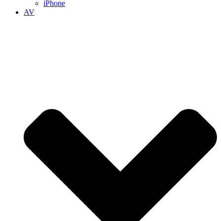
iPhone
AV