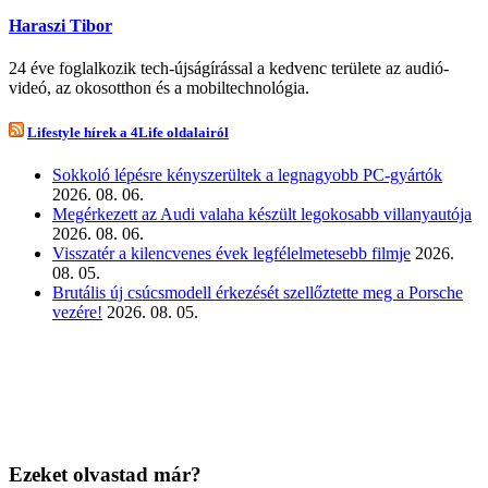
Haraszi Tibor
24 éve foglalkozik tech-újságírással a kedvenc területe az audió-
videó, az okosotthon és a mobiltechnológia.
Lifestyle hírek a 4Life oldalairól
Sokkoló lépésre kényszerültek a legnagyobb PC-gyártók
2026. 08. 06.
Megérkezett az Audi valaha készült legokosabb villanyautója
2026. 08. 06.
Visszatér a kilencvenes évek legfélelmetesebb filmje
2026.
08. 05.
Brutális új csúcsmodell érkezését szellőztette meg a Porsche
vezére!
2026. 08. 05.
Ezeket olvastad már?