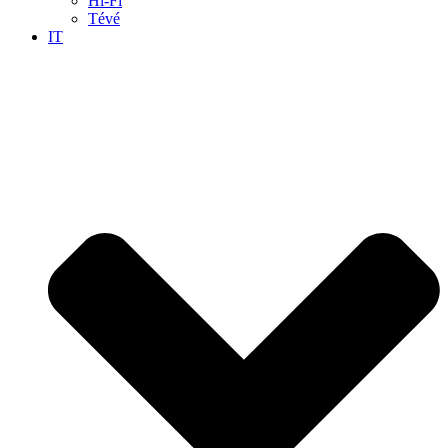
Hi-Fi
Tévé
IT