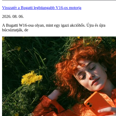
Visszatér a Bugatti legbitangabb V16-os motorja
2026. 08. 06.
A Bugatti W16-osa olyan, mint egy igazi akcióhős. Újra és újra
búcsúztatják, de