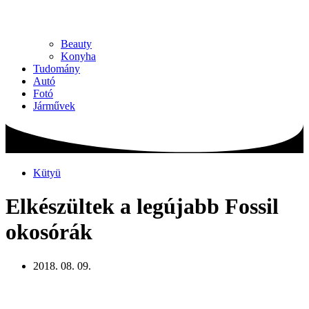
Beauty
Konyha
Tudomány
Autó
Fotó
Járművek
Kütyü
Elkészültek a legújabb Fossil
okosórák
2018. 08. 09.