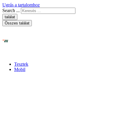
Ugrás a tartalomhoz
Search ...
találat
Összes találat
Tesztek
Mobil