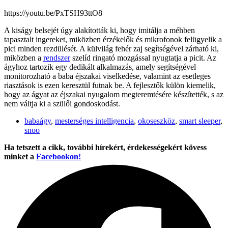
https://youtu.be/PxTSH93ttO8
A kiságy belsejét úgy alakították ki, hogy imitálja a méhben
tapasztalt ingereket, miközben érzékelők és mikrofonok felügyelik a
pici minden rezdülését. A külvilág fehér zaj segítségével zárható ki,
miközben a
rendszer
szelíd ringató mozgással nyugtatja a picit. Az
ágyhoz tartozik egy dedikált alkalmazás, amely segítségével
monitorozható a baba éjszakai viselkedése, valamint az esetleges
riasztások is ezen keresztül futnak be. A fejlesztők külön kiemelik,
hogy az ágyat az éjszakai nyugalom megteremtésére készítették, s az
nem váltja ki a szülői gondoskodást.
babaágy
,
mesterséges intelligencia
,
okoseszköz
,
smart sleeper
,
snoo
Ha tetszett a cikk, további hírekért, érdekességekért kövess
minket a
Facebookon!