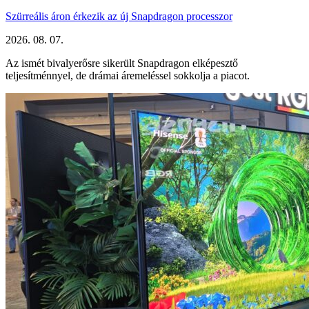
Szürreális áron érkezik az új Snapdragon processzor
2026. 08. 07.
Az ismét bivalyerősre sikerült Snapdragon elképesztő
teljesítménnyel, de drámai áremeléssel sokkolja a piacot.