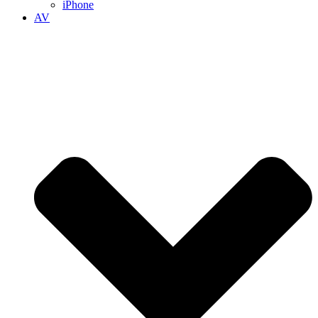
iPhone
AV