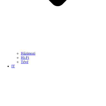
Házimozi
Hi-Fi
Tévé
IT