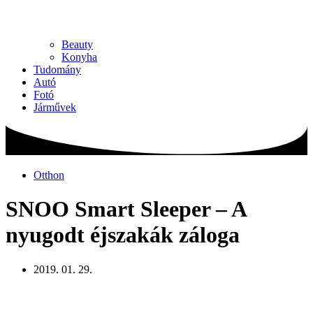
Beauty
Konyha
Tudomány
Autó
Fotó
Járművek
Otthon
SNOO Smart Sleeper – A
nyugodt éjszakák záloga
2019. 01. 29.