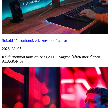
Sokoldalú monitorok érkeznek bomba áron
2026. 08. 07.
Két új monitort mutatott be az AOC. Nagyon ígéretesnek tűnnek!
Az AGON by