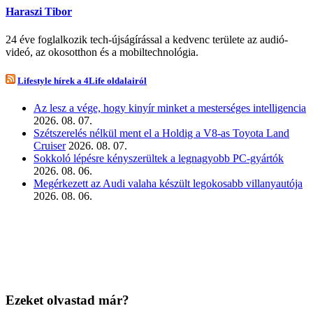
Haraszi Tibor
24 éve foglalkozik tech-újságírással a kedvenc területe az audió-
videó, az okosotthon és a mobiltechnológia.
Lifestyle hírek a 4Life oldalairól
Az lesz a vége, hogy kinyír minket a mesterséges intelligencia
2026. 08. 07.
Szétszerelés nélkül ment el a Holdig a V8-as Toyota Land
Cruiser
2026. 08. 07.
Sokkoló lépésre kényszerültek a legnagyobb PC-gyártók
2026. 08. 06.
Megérkezett az Audi valaha készült legokosabb villanyautója
2026. 08. 06.
Ezeket olvastad már?