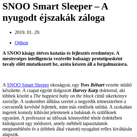
SNOO Smart Sleeper – A
nyugodt éjszakák záloga
2019. 01. 29.
Otthon
A SNOO kiságy ötéves kutatás és fejlesztés eredménye. A
mesterséges intelligencia vezérelte babaágy prototípusként
tavaly előtt mutatkozott be, azóta készen áll a forgalmazásra.
A
SNOO Smart Sleeper
okoságyat, egy
Yves Béhart
vezette stúdió
készítette. A csapat együtt dolgozott
Harvey Karp
doktorral, aki
többek között a
The happiest baby on the block
című sikerkönyv
szerzője. A szakember állítása szerint a negyedik trimeszterben a
csecsemők kevésbé fejlettek, mint más emlősök utódai. A szokatlan
ingerek komoly kihívást jelentenek a babának és szülőknek
egyaránt. A professzor az időszak könnyebbé tétele érdekében
kidolgozott egy módszert, amely méhbeli tapasztalatok
megismétlésén és a (többek által vitatott) nyugalmi reflex kiváltásán
alapszik.