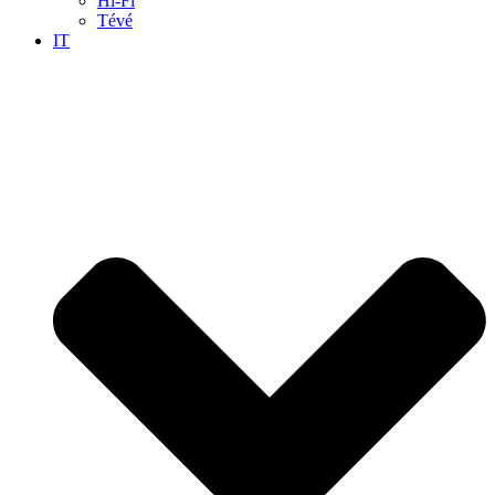
Hi-Fi
Tévé
IT