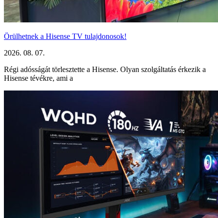
Örülhetnek a Hisense TV tulajdonosok!
2026. 08. 07.
Régi adósságát törlesztette a Hisense. Olyan szolgáltatás érkezik a
Hisense tévékre, ami a