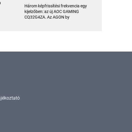
a
Három képfrissítési frekvencia egy
kijelzőben: az új AOC GAMING
CQ32G4ZA. Az AGON by
ájékoztató