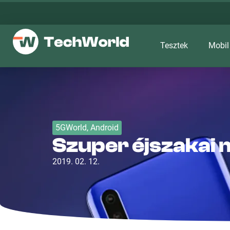
Tesztek
Mobil
5GWorld
,
Android
Szuper éjszakai 
2019. 02. 12.