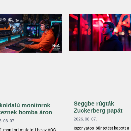
Seggbe rúgták
koldalú monitorok
Zuckerberg papát
keznek bomba áron
2026. 08. 07.
. 08. 07.
Iszonyatos büntetést kapott a
új monitort mutatott be az AOC.