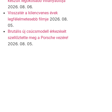
készült legokosabb villanyautója
2026. 08. 06.
Visszatér a kilencvenes évek
2026. 08.
legfélelmetesebb filmje
05.
Brutális új csúcsmodell érkezését
szellőztette meg a Porsche vezére!
2026. 08. 05.