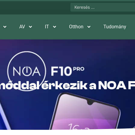
AV
IT
Otthon
Tudomány
móddal érkezik a NOA 