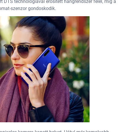
rt DTS technológiával erősített hangrendszer felel, míg a
nyomat-szenzor gondoskodik.