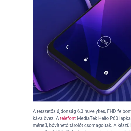
A tetszetős újdonság 6,3 hüvelykes, FHD felbont
káva övez. A
telefont
MediaTek Helio P60 lapka
méretű, bővíthető tárolót csomagoltak. A készül