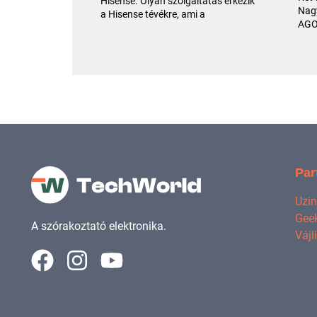
Hisense. Olyan szolgáltatás érkezik
Nagy
a Hisense tévékre, ami a
AGO
Par
Uzi
Geek
A szórakoztató elektronika.
Vájl