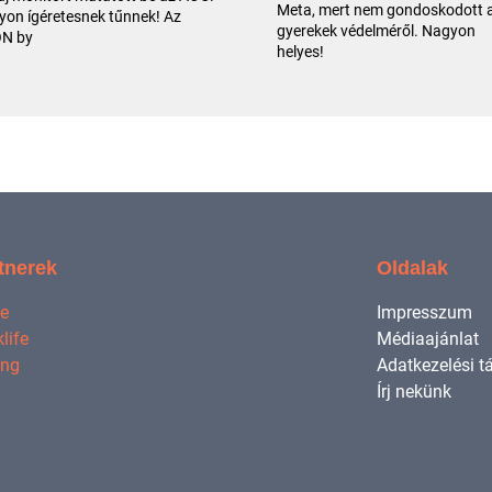
Meta, mert nem gondoskodott 
on ígéretesnek tűnnek! Az
gyerekek védelméről. Nagyon
N by
helyes!
tnerek
Oldalak
ne
Impresszum
life
Médiaajánlat
ing
Adatkezelési t
Írj nekünk