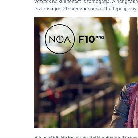
vezeték nélküli töltést is támogatja. A hangzásé
biztonságról 2D arcazonosító és hátlapi ujjle