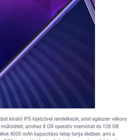
ást kínáló IPS kijelzővel rendelkezik, amit egészen vékony
 működteti, amihez 8 GB operatív memóriát és 128 GB
éket 4000 mAh kapacitású telep tartja életben, ami a