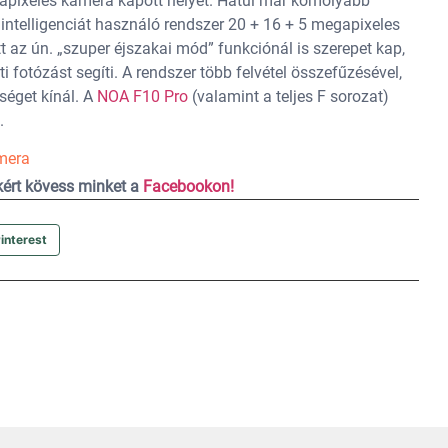
egapixeles kamera kapott helyet. Hátul már komolyabb
intelligenciát használó rendszer 20 + 16 + 5 megapixeles
tt az ún. „szuper éjszakai mód” funkciónál is szerepet kap,
 fotózást segíti. A rendszer több felvétel összefűzésével,
séget kínál. A
NOA F10 Pro
(valamint a teljes F sorozat)
.
amera
ekért kövess minket a
Facebookon!
interest