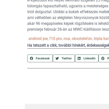
A kijelzőből kis helyet rekviráló szigeten 25 m
tolongás tapasztalható, ugyanis a mesterséges 
triót dolgoztat. Utóbbi a bokeh effektezés melle
ami vélhetően az elégtelen fényviszonyok közötti
akár 96 megapixeles képek rögzítésére is lehető
premierje február 26-án az MWC kiállításon lesz
android pie
,
f10 pro
,
noa
,
okostelefon
,
tripla k
Ha tetszett a cikk, további hírekért, érdekesség
Facebook
Twitter
LinkedIn
P