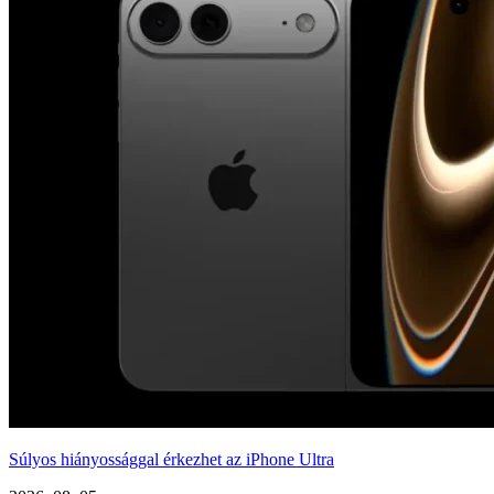
Súlyos hiányossággal érkezhet az iPhone Ultra