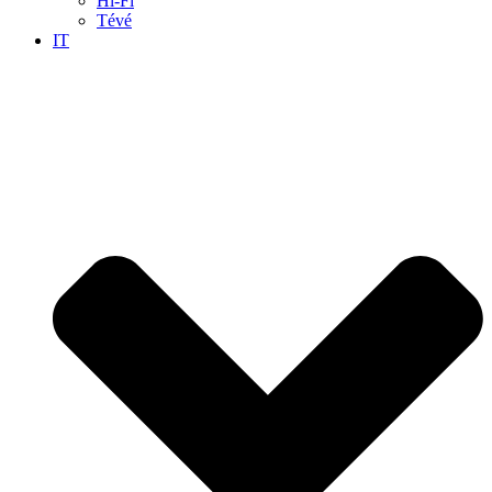
Hi-Fi
Tévé
IT