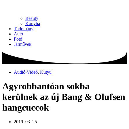
Beauty
Konyha
Tudomány
Autó
Fotó
Járművek
Audió-Videó
,
Kütyü
Agyrobbantóan sokba
kerülnek az új Bang & Olufsen
hangcuccok
2019. 03. 25.