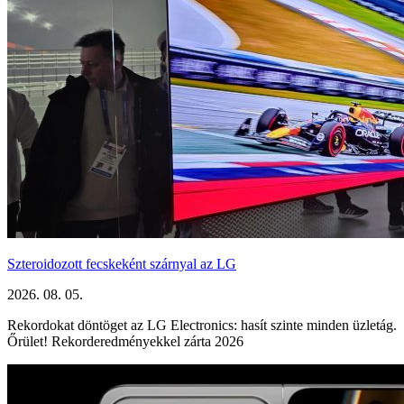
Szteroidozott fecskeként szárnyal az LG
2026. 08. 05.
Rekordokat döntöget az LG Electronics: hasít szinte minden üzletág.
Őrület! Rekorderedményekkel zárta 2026