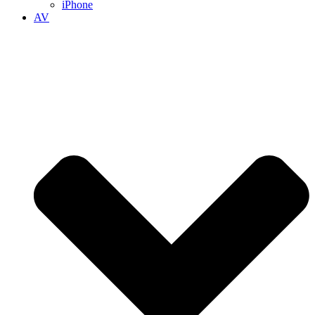
iPhone
AV