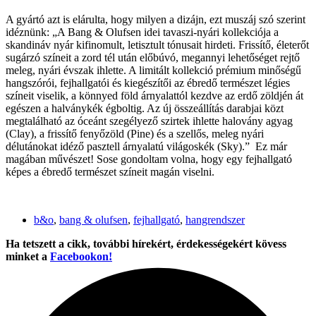
A gyártó azt is elárulta, hogy milyen a dizájn, ezt muszáj szó szerint
idéznünk: „A Bang & Olufsen idei tavaszi-nyári kollekciója a
skandináv nyár kifinomult, letisztult tónusait hirdeti. Frissítő, életerőt
sugárzó színeit a zord tél után előbúvó, megannyi lehetőséget rejtő
meleg, nyári évszak ihlette. A limitált kollekció prémium minőségű
hangszórói, fejhallgatói és kiegészítői az ébredő természet légies
színeit viselik, a könnyed föld árnyalattól kezdve az erdő zöldjén át
egészen a halványkék égboltig. Az új összeállítás darabjai közt
megtalálható az óceánt szegélyező szirtek ihlette halovány agyag
(Clay), a frissítő fenyőzöld (Pine) és a szellős, meleg nyári
délutánokat idéző pasztell árnyalatú világoskék (Sky).” Ez már
magában művészet! Sose gondoltam volna, hogy egy fejhallgató
képes a ébredő természet színeit magán viselni.
b&o
,
bang & olufsen
,
fejhallgató
,
hangrendszer
Ha tetszett a cikk, további hírekért, érdekességekért kövess
minket a
Facebookon!