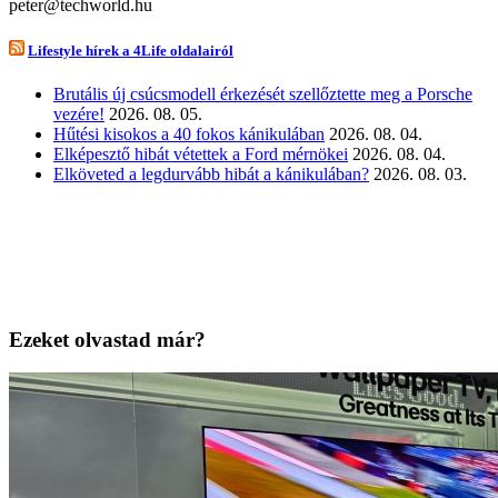
peter@techworld.hu
Lifestyle hírek a 4Life oldalairól
Brutális új csúcsmodell érkezését szellőztette meg a Porsche
vezére!
2026. 08. 05.
Hűtési kisokos a 40 fokos kánikulában
2026. 08. 04.
Elképesztő hibát vétettek a Ford mérnökei
2026. 08. 04.
Elköveted a legdurvább hibát a kánikulában?
2026. 08. 03.
Ezeket olvastad már?