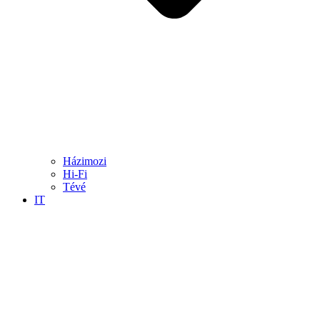
Házimozi
Hi-Fi
Tévé
IT