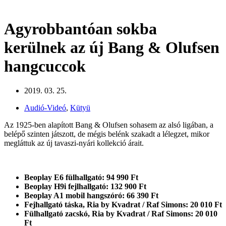
Agyrobbantóan sokba
kerülnek az új Bang & Olufsen
hangcuccok
2019. 03. 25.
Audió-Videó
,
Kütyü
Az 1925-ben alapított Bang & Olufsen sohasem az alsó ligában, a
belépő szinten játszott, de mégis belénk szakadt a lélegzet, mikor
megláttuk az új tavaszi-nyári kollekció árait.
Beoplay E6 fülhallgató: 94 990 Ft
Beoplay H9i fejlhallgató: 132 900 Ft
Beoplay A1 mobil hangszóró: 66 390 Ft
Fejhallgató táska, Ria by Kvadrat / Raf Simons: 20 010 Ft
Fülhallgató zacskó, Ria by Kvadrat / Raf Simons: 20 010
Ft