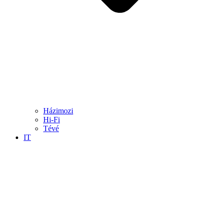
Házimozi
Hi-Fi
Tévé
IT