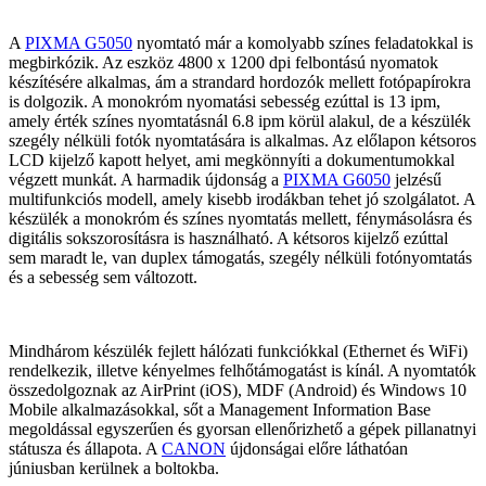
A
PIXMA G5050
nyomtató már a komolyabb színes feladatokkal is
megbirkózik. Az eszköz 4800 x 1200 dpi felbontású nyomatok
készítésére alkalmas, ám a strandard hordozók mellett fotópapírokra
is dolgozik. A monokróm nyomatási sebesség ezúttal is 13 ipm,
amely érték színes nyomtatásnál 6.8 ipm körül alakul, de a készülék
szegély nélküli fotók nyomtatására is alkalmas. Az előlapon kétsoros
LCD kijelző kapott helyet, ami megkönnyíti a dokumentumokkal
végzett munkát. A harmadik újdonság a
PIXMA G6050
jelzésű
multifunkciós modell, amely kisebb irodákban tehet jó szolgálatot. A
készülék a monokróm és színes nyomtatás mellett, fénymásolásra és
digitális sokszorosításra is használható. A kétsoros kijelző ezúttal
sem maradt le, van duplex támogatás, szegély nélküli fotónyomtatás
és a sebesség sem változott.
Mindhárom készülék fejlett hálózati funkciókkal (Ethernet és WiFi)
rendelkezik, illetve kényelmes felhőtámogatást is kínál. A nyomtatók
összedolgoznak az AirPrint (iOS), MDF (Android) és Windows 10
Mobile alkalmazásokkal, sőt a Management Information Base
megoldással egyszerűen és gyorsan ellenőrizhető a gépek pillanatnyi
státusza és állapota. A
CANON
újdonságai előre láthatóan
júniusban kerülnek a boltokba.