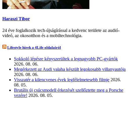
Haraszi Tibor
24 éve foglalkozik tech-újságírással a kedvenc területe az audió-
videó, az okosotthon és a mobiltechnológia.
Lifestyle hírek a 4Life oldalairól
Sokkoló lépésre kényszerültek a legnagyobb PC-gyártók
2026. 08. 06.
Megérkezett az Audi valaha készült legokosabb villanyautója
2026. 08. 06.
Visszatér a kilencvenes évek legfélelmetesebb filmje
2026.
08. 05.
Brutális új csúcsmodell érkezését szellőztette meg a Porsche
vezére!
2026. 08. 05.