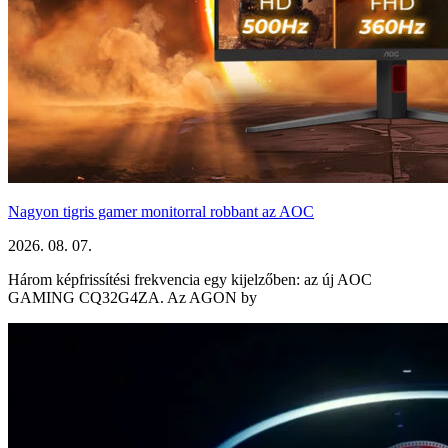
Nagyon tigris gamer monitorral robbant az AOC
2026. 08. 07.
Három képfrissítési frekvencia egy kijelzőben: az új AOC
GAMING CQ32G4ZA. Az AGON by