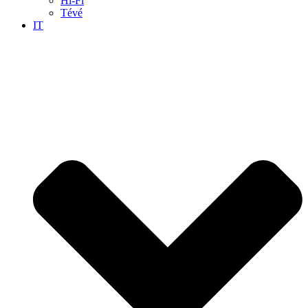
Hi-Fi
Tévé
IT