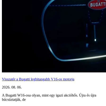
Visszatér a Bugatti legbitangabb V16-os motorja
2026. 08. 06.
A Bugatti W16-osa olyan, mint egy igazi akcióhős. Újra és újra
búcsúztatják, de