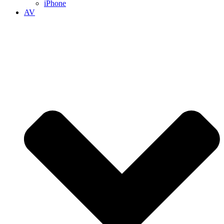
iPhone
AV