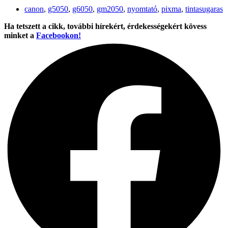
canon
,
g5050
,
g6050
,
gm2050
,
nyomtató
,
pixma
,
tintasugaras
Ha tetszett a cikk, további hírekért, érdekességekért kövess
minket a
Facebookon!