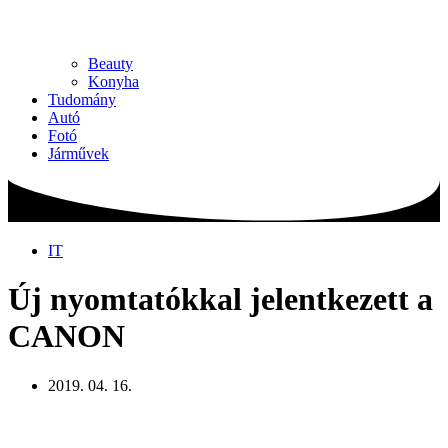
Beauty
Konyha
Tudomány
Autó
Fotó
Járművek
IT
Új nyomtatókkal jelentkezett a
CANON
2019. 04. 16.