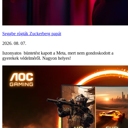
Seggbe rúgták Zuckerberg papát
2026. 08. 07.
Iszonyatos büntetést kapott a Meta, mert nem gondoskodott a
gyerekek védelméről. Nagyon helyes!