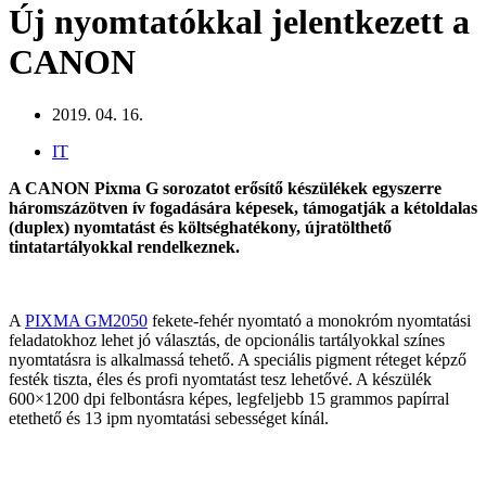
Új nyomtatókkal jelentkezett a
CANON
2019. 04. 16.
IT
A CANON Pixma G sorozatot erősítő készülékek egyszerre
háromszázötven ív fogadására képesek, támogatják a kétoldalas
(duplex) nyomtatást és költséghatékony, újratölthető
tintatartályokkal rendelkeznek.
A
PIXMA GM2050
fekete-fehér nyomtató a monokróm nyomtatási
feladatokhoz lehet jó választás, de opcionális tartályokkal színes
nyomtatásra is alkalmassá tehető. A speciális pigment réteget képző
festék tiszta, éles és profi nyomtatást tesz lehetővé. A készülék
600×1200 dpi felbontásra képes, legfeljebb 15 grammos papírral
etethető és 13 ipm nyomtatási sebességet kínál.