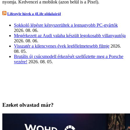
nyomja. Kedvencei a mobilok (azon belül is a Pixel).
Lifestyle hírek a 4Life oldalairól
Sokkoló lépésre kényszerültek a legnagyobb PC-gyártók
2026. 08. 06.
Megérkezett az Audi valaha készült legokosabb villanyautója
2026. 08. 06.
Visszatér a kilencvenes évek legfélelmetesebb filmje
2026.
08. 05.
Brutális új csúcsmodell érkezését szellőztette meg a Porsche
vezére!
2026. 08. 05.
Ezeket olvastad már?