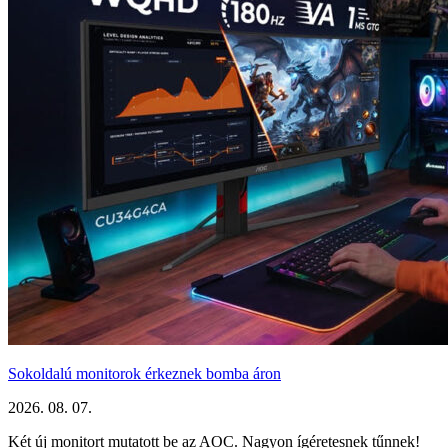
Sokoldalú monitorok érkeznek bomba áron
2026. 08. 07.
Két új monitort mutatott be az AOC. Nagyon ígéretesnek tűnnek!