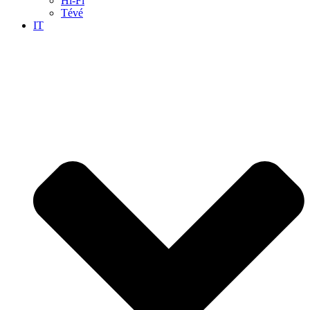
Hi-Fi
Tévé
IT