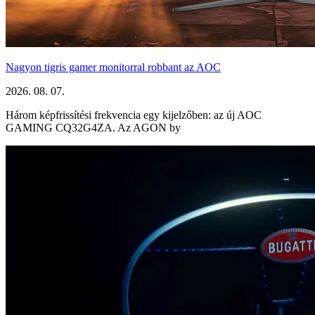
Nagyon tigris gamer monitorral robbant az AOC
2026. 08. 07.
Három képfrissítési frekvencia egy kijelzőben: az új AOC
GAMING CQ32G4ZA. Az AGON by