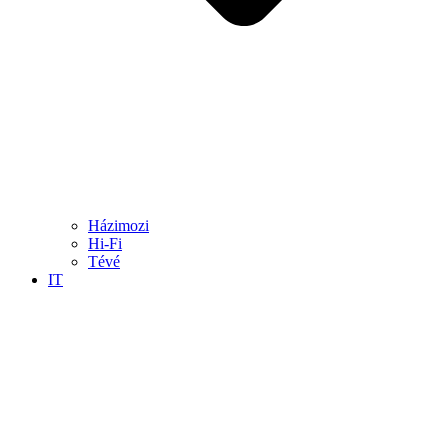
Házimozi
Hi-Fi
Tévé
IT