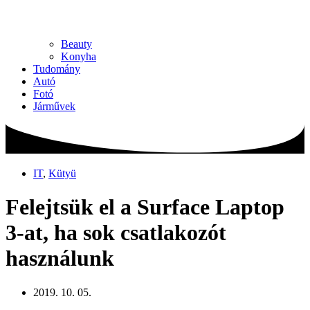
Beauty
Konyha
Tudomány
Autó
Fotó
Járművek
IT
,
Kütyü
Felejtsük el a Surface Laptop
3-at, ha sok csatlakozót
használunk
2019. 10. 05.