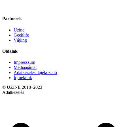
Partnerek
Uzine
Geeklife
Vájling
Oldalak
Impresszum
Médiaajánlat
Adatkezelési tájékoztató
Írj nekünk
© UZINE 2018–2023
Adatkezelés