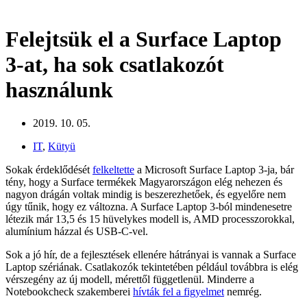
Felejtsük el a Surface Laptop
3-at, ha sok csatlakozót
használunk
2019. 10. 05.
IT
,
Kütyü
Sokak érdeklődését
felkeltette
a Microsoft Surface Laptop 3-ja, bár
tény, hogy a Surface termékek Magyarországon elég nehezen és
nagyon drágán voltak mindig is beszerezhetőek, és egyelőre nem
úgy tűnik, hogy ez változna. A Surface Laptop 3-ból mindenesetre
létezik már 13,5 és 15 hüvelykes modell is, AMD processzorokkal,
alumínium házzal és USB-C-vel.
Sok a jó hír, de a fejlesztések ellenére hátrányai is vannak a Surface
Laptop szériának. Csatlakozók tekintetében például továbbra is elég
vérszegény az új modell, mérettől függetlenül. Minderre a
Notebookcheck szakemberei
hívták fel a figyelmet
nemrég.