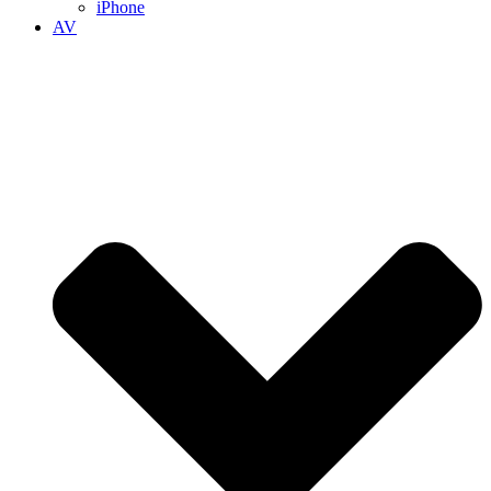
iPhone
AV