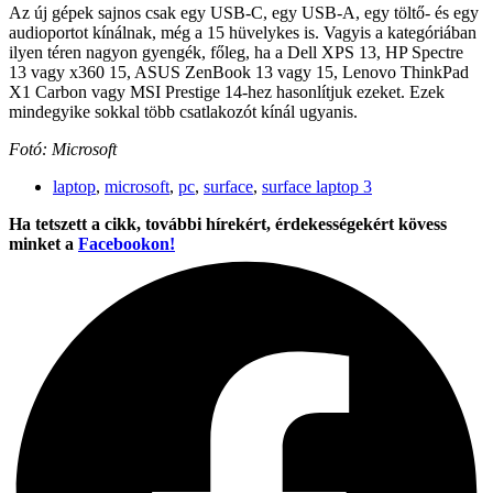
Az új gépek sajnos csak egy USB-C, egy USB-A, egy töltő- és egy
audioportot kínálnak, még a 15 hüvelykes is. Vagyis a kategóriában
ilyen téren nagyon gyengék, főleg, ha a Dell XPS 13, HP Spectre
13 vagy x360 15, ASUS ZenBook 13 vagy 15, Lenovo ThinkPad
X1 Carbon vagy MSI Prestige 14-hez hasonlítjuk ezeket. Ezek
mindegyike sokkal több csatlakozót kínál ugyanis.
Fotó: Microsoft
laptop
,
microsoft
,
pc
,
surface
,
surface laptop 3
Ha tetszett a cikk, további hírekért, érdekességekért kövess
minket a
Facebookon!