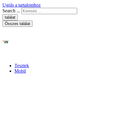
Ugrás a tartalomhoz
Search ...
találat
Összes találat
Tesztek
Mobil