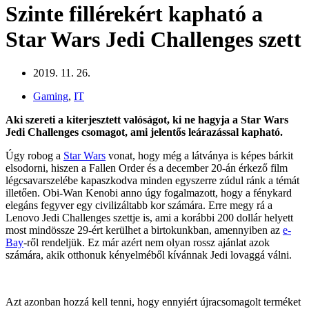
Szinte fillérekért kapható a
Star Wars Jedi Challenges szett
2019. 11. 26.
Gaming
,
IT
Aki szereti a kiterjesztett valóságot, ki ne hagyja a Star Wars
Jedi Challenges csomagot, ami jelentős leárazással kapható.
Úgy robog a
Star Wars
vonat, hogy még a látványa is képes bárkit
elsodorni, hiszen a Fallen Order és a december 20-án érkező film
légcsavarszelébe kapaszkodva minden egyszerre zúdul ránk a témát
illetően. Obi-Wan Kenobi anno úgy fogalmazott, hogy a fénykard
elegáns fegyver egy civilizáltabb kor számára. Erre megy rá a
Lenovo Jedi Challenges szettje is, ami a korábbi 200 dollár helyett
most mindössze 29-ért kerülhet a birtokunkban, amennyiben az
e-
Bay
-ről rendeljük. Ez már azért nem olyan rossz ajánlat azok
számára, akik otthonuk kényelméből kívánnak Jedi lovaggá válni.
Azt azonban hozzá kell tenni, hogy ennyiért újracsomagolt terméket