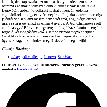
kapunk, de a tapasztalat azt mutatja, hogy mindez nem okoz
hátrányt azoknak a felhasználóknak, akik ezt választják. Aki a
Lenovótól rendeli, 70 dollárért kaphatja meg, ám érdemes
elgondolkodni, hogy ennyiért megéri-e. Leginkább azért, mert olyan
játékról van szó, ami messze nem arról szól, hogy végtelenszer
újrajátszva is ugyanazt az élményt nyújtja. A Jedi Challenges szett
tartalma egy AR headset, egy fénykard-replika, valamint a tenyérbe
fogható két mozgásérzékelő. Cserébe viszont megvédhetjük a
Galaktikus Köztársaságot, ami azért nem aprócska dolog. Ha
ügyesek vagyunk, mindezt még fürdés előtt megtehetjük.
Címkép: Blooloop
e-bay
,
jedi challenge
,
Lenovo
,
Star Wars
Ha tetszett a cikk, további hírekért, érdekességekért kövess
minket a
Facebookon!