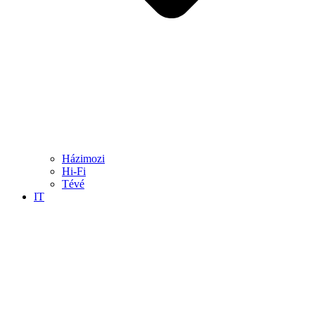
Házimozi
Hi-Fi
Tévé
IT