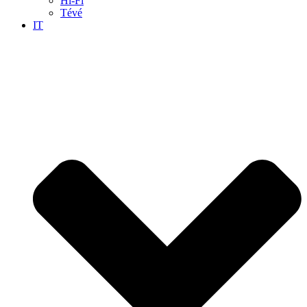
Hi-Fi
Tévé
IT