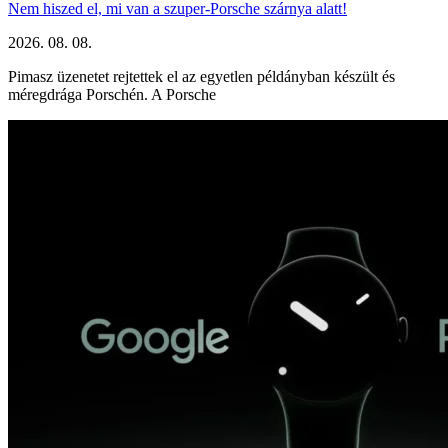
Nem hiszed el, mi van a szuper-Porsche szárnya alatt!
2026. 08. 08.
Pimasz üzenetet rejtettek el az egyetlen példányban készült és
méregdrága Porschén. A Porsche