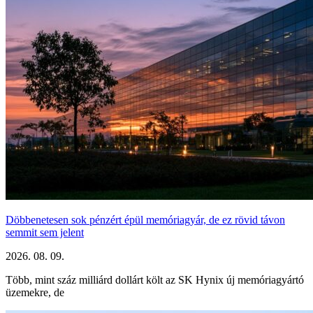
Döbbenetesen sok pénzért épül memóriagyár, de ez rövid távon
semmit sem jelent
2026. 08. 09.
Több, mint száz milliárd dollárt költ az SK Hynix új memóriagyártó
üzemekre, de