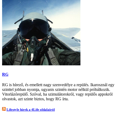
RG
RG is hírező, és emellett nagy szenvedélye a repülés. Ikarosznál egy
szinttel jobban nyomja, ugyanis szintén motor nélkül próbálkozik.
Vitorlázórepülő. Szóval, ha szimulátorokról, vagy repülős appokról
olvastok, azt szinte biztos, hogy RG írta.
Lifestyle hírek a 4Life oldalairól