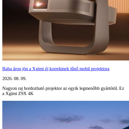
Baba áron jön a Xgimi új korrektnek tűnő mobil projektora
2026. 08. 09.
Nagyon raj hordozható projektor az egyik legmenőbb gyártótól. Ez
a Xgimi Z9X 4K