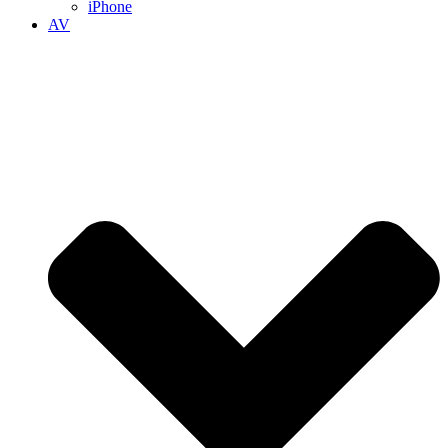
iPhone
AV