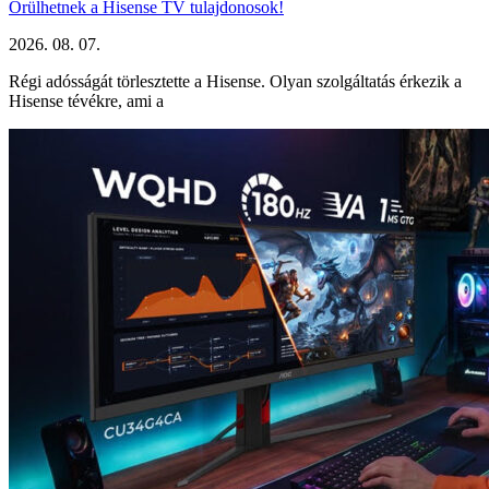
Örülhetnek a Hisense TV tulajdonosok!
2026. 08. 07.
Régi adósságát törlesztette a Hisense. Olyan szolgáltatás érkezik a
Hisense tévékre, ami a