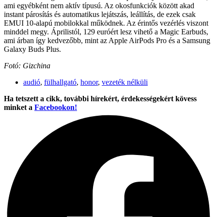
ami egyébként nem aktív típusú. Az okosfunkciók között akad
instant párosítás és automatikus lejátszás, leállítás, de ezek csak
EMUI 10-alapú mobilokkal működnek. Az érintős vezérlés viszont
minddel megy. Áprilistól, 129 euróért lesz vihető a Magic Earbuds,
ami árban így kedvezőbb, mint az Apple AirPods Pro és a Samsung
Galaxy Buds Plus.
Fotó: Gizchina
audió
,
fülhallgató
,
honor
,
vezeték nélküli
Ha tetszett a cikk, további hírekért, érdekességekért kövess
minket a
Facebookon!