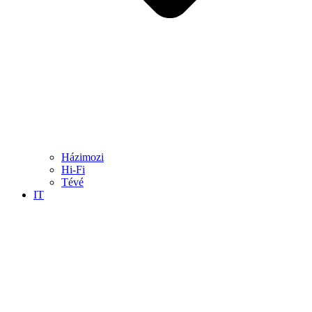
Házimozi
Hi-Fi
Tévé
IT