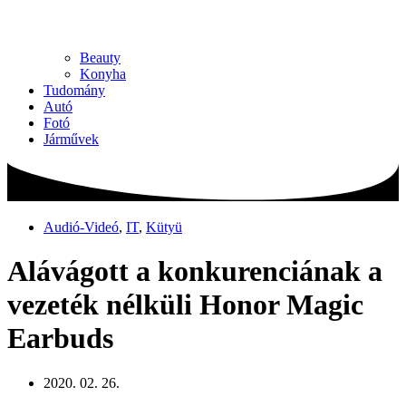
Beauty
Konyha
Tudomány
Autó
Fotó
Járművek
Audió-Videó
,
IT
,
Kütyü
Alávágott a konkurenciának a
vezeték nélküli Honor Magic
Earbuds
2020. 02. 26.