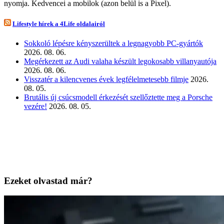
nyomja. Kedvencei a mobilok (azon belül is a Pixel).
Lifestyle hírek a 4Life oldalairól
Sokkoló lépésre kényszerültek a legnagyobb PC-gyártók
2026. 08. 06.
Megérkezett az Audi valaha készült legokosabb villanyautója
2026. 08. 06.
Visszatér a kilencvenes évek legfélelmetesebb filmje
2026.
08. 05.
Brutális új csúcsmodell érkezését szellőztette meg a Porsche
vezére!
2026. 08. 05.
Ezeket olvastad már?