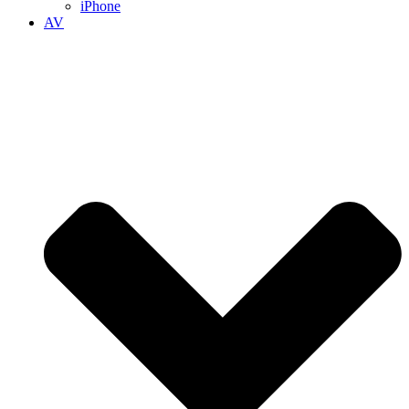
iPhone
AV