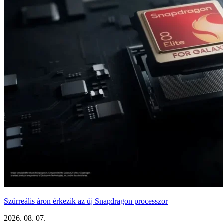
Szürreális áron érkezik az új Snapdragon processzor
2026. 08. 07.