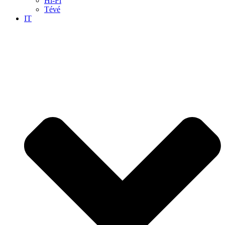
Hi-Fi
Tévé
IT