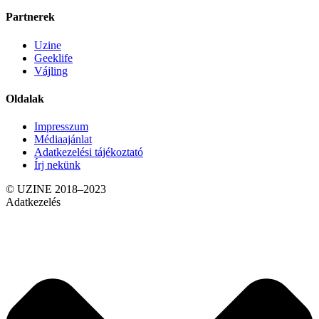
Partnerek
Uzine
Geeklife
Vájling
Oldalak
Impresszum
Médiaajánlat
Adatkezelési tájékoztató
Írj nekünk
© UZINE 2018–2023
Adatkezelés