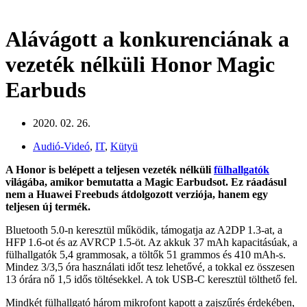
Alávágott a konkurenciának a
vezeték nélküli Honor Magic
Earbuds
2020. 02. 26.
Audió-Videó
,
IT
,
Kütyü
A Honor is belépett a teljesen vezeték nélküli
fülhallgatók
világába, amikor bemutatta a Magic Earbudsot. Ez ráadásul
nem a Huawei Freebuds átdolgozott verziója, hanem egy
teljesen új termék.
Bluetooth 5.0-n keresztül működik, támogatja az A2DP 1.3-at, a
HFP 1.6-ot és az AVRCP 1.5-öt. Az akkuk 37 mAh kapacitásúak, a
fülhallgatók 5,4 grammosak, a töltők 51 grammos és 410 mAh-s.
Mindez 3/3,5 óra használati időt tesz lehetővé, a tokkal ez összesen
13 órára nő 1,5 idős töltésekkel. A tok USB-C keresztül tölthető fel.
Mindkét fülhallgató három mikrofont kapott a zajszűrés érdekében,